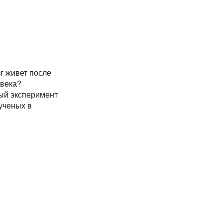
г живет после
овека?
ый эксперимент
ученых в