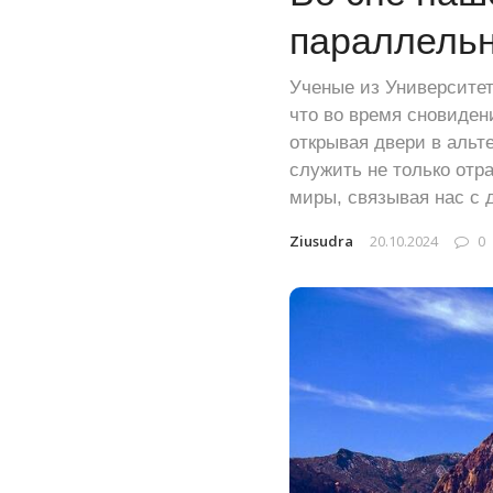
параллельн
Ученые из Университет
что во время сновиден
открывая двери в альт
служить не только отр
миры, связывая нас с 
Ziusudra
20.10.2024
0