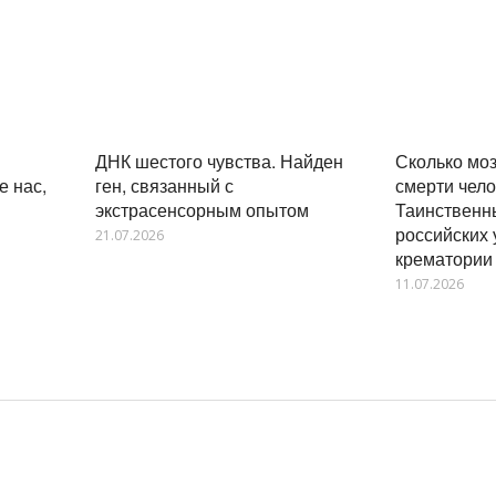
ДНК шестого чувства. Найден
Сколько моз
е нас,
ген, связанный с
смерти чел
экстрасенсорным опытом
Таинственн
российских 
21.07.2026
крематории
11.07.2026