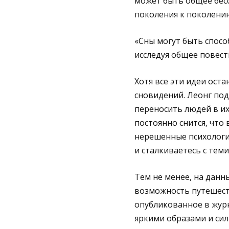
может быть общее бес
поколения к поколени
«Сны могут быть спосо
исследуя общее повест
Хотя все эти идеи ост
сновидений. Леонг по
переносить людей в их
постоянно снится, что 
нерешенные психологич
и сталкиваетесь с тем
Тем не менее, на дан
возможность путешест
опубликованное в жур
яркими образами и си