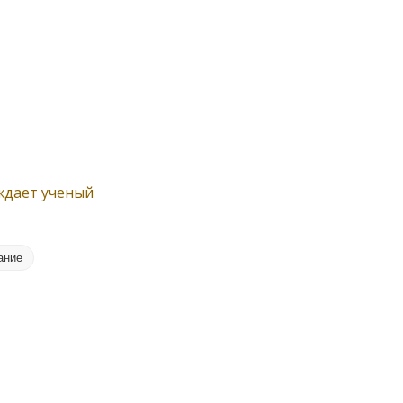
ждает ученый
ание