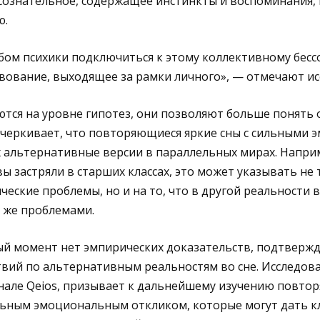
сознательное, содержащее инстинкты и воспоминания,
ю.
бом психики подключиться к этому коллективному бесс
вование, выходящее за рамки личного», — отмечают ис
аются на уровне гипотез, они позволяют больше понять
дчеркивает, что повторяющиеся яркие сны с сильными 
 альтернативные версии в параллельных мирах. Наприм
вы застряли в старших классах, это может указывать не 
еские проблемы, но и на то, что в другой реальности в
и же проблемами.
ный момент нет эмпирических доказательств, подтвер
вий по альтернативным реальностям во сне. Исследова
нале Qeios, призывает к дальнейшему изучению повтор
льным эмоциональным откликом, которые могут дать 