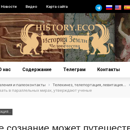
Новости
Видео
Карта сайта
О нас
Содержание
Телеграм
Контакты
›
вления и палеоконтакты
Телекинез, телепортация, левитация…
вать в параллельных мирах, утверждают ученые
ИТАЦИЯ…
е сознание может путешеств