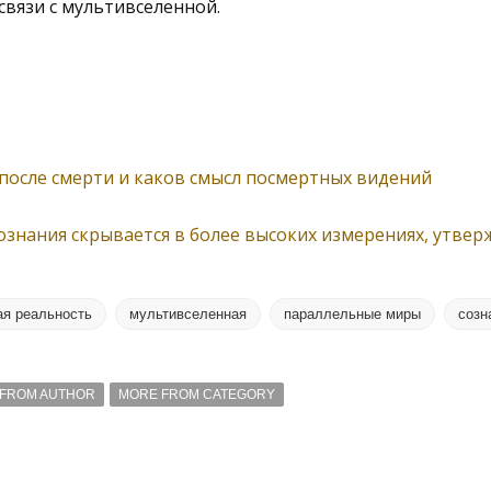
связи с мультивселенной.
после смерти и каков смысл посмертных видений
ознания скрывается в более высоких измерениях, утвер
ая реальность
мультивселенная
параллельные миры
созн
FROM AUTHOR
MORE FROM CATEGORY