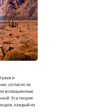
трахи и
ю: согласно их
или возвышенные
нной. Эта теория
ходов, каждый из