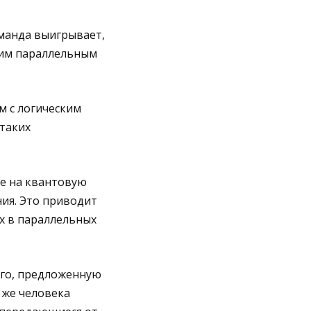
оманда выигрывает,
тим параллельным
м с логическим
таких
е на квантовую
ния. Это приводит
х в параллельных
ого, предложенную
 же человека