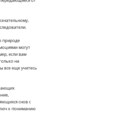
 передающиеся от
ознательному,
следователи.
 о природе
эмоциями могут
ер, если вам
только на
ы все еще учитесь
ждающих
ние,
яющихся снов с
ключ к пониманию