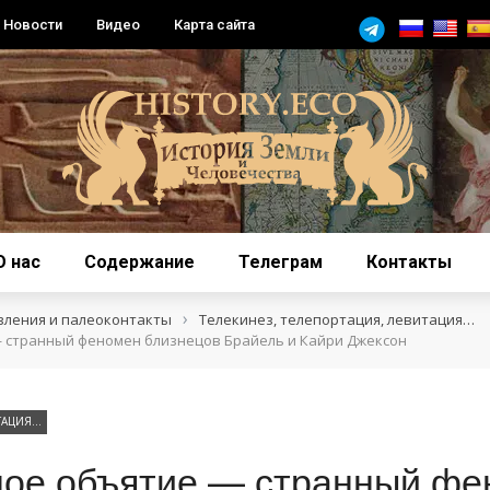
Новости
Видео
Карта сайта
О нас
Содержание
Телеграм
Контакты
›
вления и палеоконтакты
Телекинез, телепортация, левитация…
 странный феномен близнецов Брайель и Кайри Джексон
ИТАЦИЯ…
ное объятие — странный фе