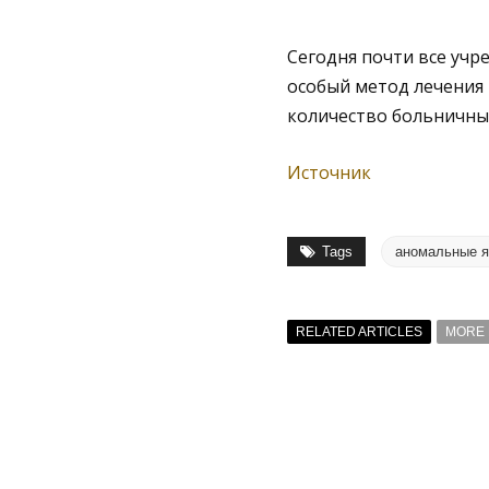
Сегодня почти все учр
особый метод лечения
количество больничны
Источник
Tags
аномальные я
RELATED ARTICLES
MORE 