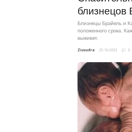
близнецов 
Близнецы Брайель и Ка
положенного срока. Ка
выживет.
Ziusudra
25.10.2022
0