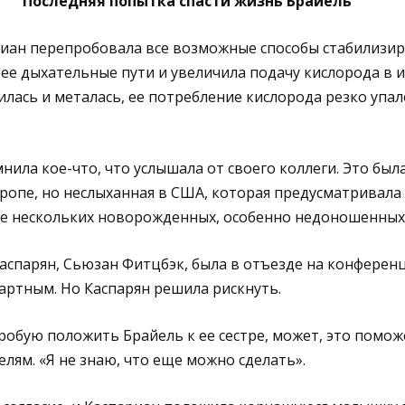
Последняя попытка спасти жизнь Брайель
риан перепробовала все возможные способы стабилизир
 ее дыхательные пути и увеличила подачу кислорода в и
илась и металась, ее потребление кислорода резко упал
нила кое-что, что услышала от своего коллеги. Это был
ропе, но неслыханная в США, которая предусматривала
е нескольких новорожденных, особенно недоношенных 
спарян, Сьюзан Фитцбэк, была в отъезде на конференц
артным. Но Каспарян решила рискнуть.
робую положить Брайель к ее сестре, может, это поможе
ям. «Я не знаю, что еще можно сделать».