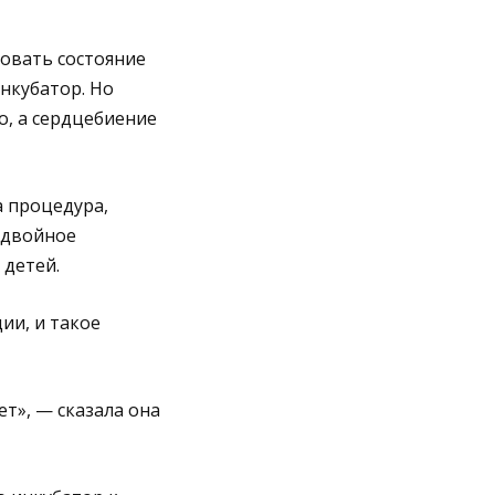
овать состояние
нкубатор. Но
о, а сердцебиение
а процедура,
 двойное
детей.
ии, и такое
т», — сказала она