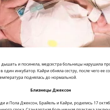
а дышать и посинела, медсестра больницы нарушила пр
 один инкубатор. Кайри обняла сестру, после чего ее с
температура поднялась до нормальной.
Близнецы Джексон
и и Пола Джексон, Брайель и Кайри, родились 17 октябр
ного срока. Стандартная больничная практика заключа