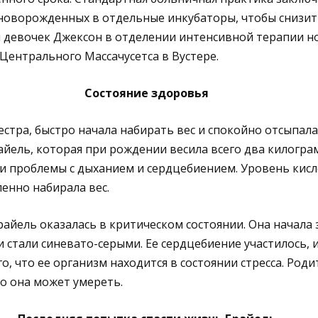
оворожденных в отдельные инкубаторы, чтобы снизить
ля девочек Джексон в отделении интенсивной терапии 
ентрального Массачусетса в Вустере.
Состояние здоровья
сестра, быстро начала набирать вес и спокойно отсыпал
айель, которая при рождении весила всего два килограм
ыли проблемы с дыханием и сердцебиением. Уровень кисл
ленно набирала вес.
райель оказалась в критическом состоянии. Она начала 
и стали синевато-серыми. Ее сердцебиение участилось, 
о, что ее организм находится в состоянии стресса. Род
то она может умереть.