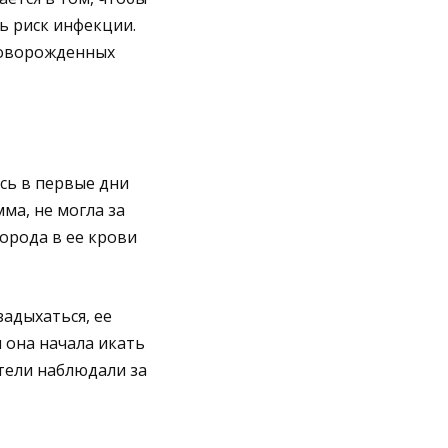
 риск инфекции.
новорожденных
ась в первые дни
ма, не могла за
орода в ее крови
задыхаться, ее
и она начала икать
ители наблюдали за