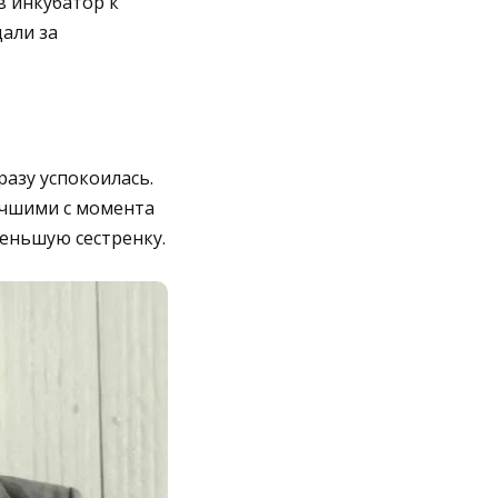
в инкубатор к
дали за
разу успокоилась.
учшими с момента
меньшую сестренку.