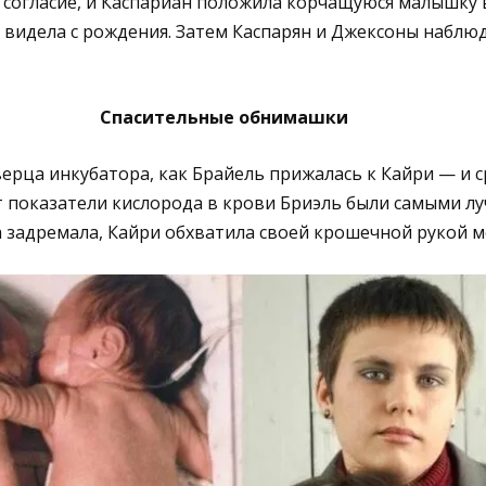
согласие, и Каспариан положила корчащуюся малышку 
е видела с рождения. Затем Каспарян и Джексоны наблю
Спасительные обнимашки
верца инкубатора, как Брайель прижалась к Кайри — и с
т показатели кислорода в крови Бриэль были самыми л
а задремала, Кайри обхватила своей крошечной рукой 