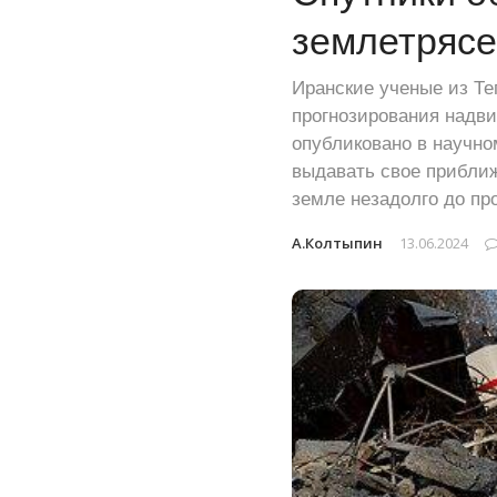
землетрясе
Иранские ученые из Те
прогнозирования надв
опубликовано в научном
выдавать свое прибли
земле незадолго до п
А.Колтыпин
13.06.2024