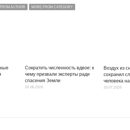
FROM AUTHOR
MORE FROM CATEGORY
Сократить численность вдвое: к
ьные
Воздух из с
чему призвали эксперты ради
я
сохранил с
спасения Земли
человека н
03.08.2026
26.07.2026