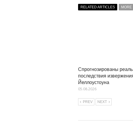
RELATED ARTICLES
MORE 
Спрогнозированы реал
последствия извержени
Йеллоустоуна
05.08.2026
PREV
NEXT