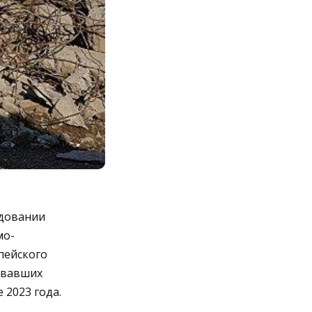
едовании
мо-
пейского
овавших
2023 года.