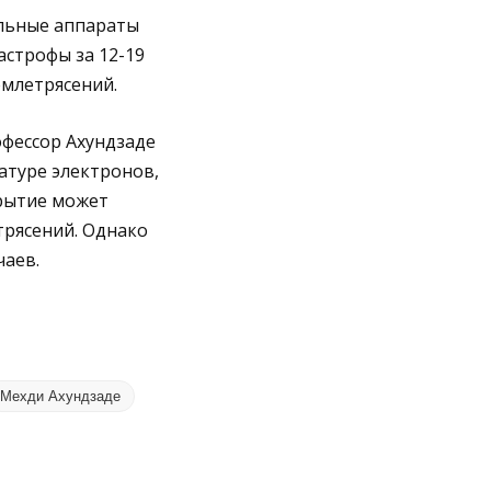
альные аппараты
строфы за 12-19
емлетрясений.
офессор Ахундзаде
атуре электронов,
крытие может
трясений. Однако
аев.
Мехди Ахундзаде