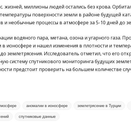
ыс. жизней, миллионы людей остались без крова. Орбит
температуры поверхности земли в районе будущей ката
в и необычные процессы в атмосфере за 5-10 дней до з
ации водяного пара, метана, озона и угарного газа. Пр
 в ионосфере и нашел изменения в плотности и темпер
 до землетрясения. Исследователь отметил, что его от
ную систему спутникового мониторинга будущих земле
ости предстоит проверить на большем количестве случ
тмосфере
аномалии в ионосфере
землетрясение в Турции
сений
спутниковые данные