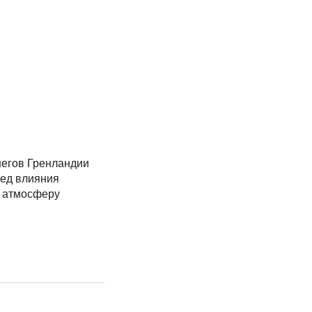
негов Гренландии
лед влияния
а атмосферу