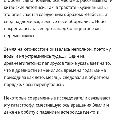
стороны света поменялись местами, рассказывают и
китайские летописи. Так, в трактате «Хуайнаньцзы»
это описывается следующим образом: «Небесный
свод надломился, земные веси оборвались. Небо
накренилось на северо-запад. Солнце и звезды
переместились.
Земля на юго-востоке оказалась неполной, поэтому
воды и ил устремились туда…». Один из
древнеегипетских папирусов также указывает на то,
что в древности изменились времена года: «зима
приходила как лето, месяцы следовали в обратном
порядке, часы перепутались».
Некоторые современные исследователи связывают
эту катастрофу, сместившую ось вращения Земли и
даже ее орбиту с падением астероида где-то в