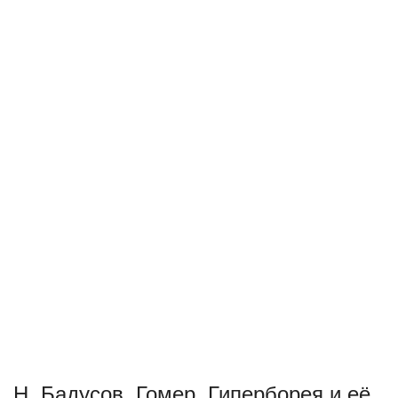
Н. Бадусов. Гомер, Гиперборея и её