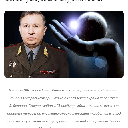
В начале 90-х годов Борис Ратников стоял у истоков создания спец
группы экстрасенсов при Главном Управлении охраны Российской
Федерации. Генерал-майор ФСБ предупреждал, что после того, как
прошлые методы по внушению страха перестанут работать, в ход
пойдут искусственные вирусы, разработка над которыми ведется с