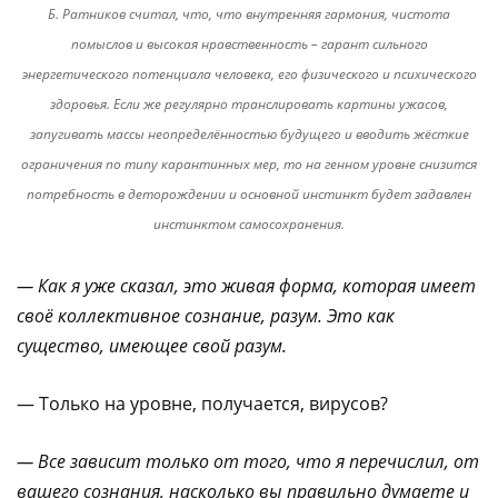
Б. Ратников считал, что, что внутренняя гармония, чистота
помыслов и высокая нравственность – гарант сильного
энергетического потенциала человека, его физического и психического
здоровья. Если же регулярно транслировать картины ужасов,
запугивать массы неопределённостью будущего и вводить жёсткие
ограничения по типу карантинных мер, то на генном уровне снизится
потребность в деторождении и основной инстинкт будет задавлен
инстинктом самосохранения.
— Как я уже сказал, это живая форма, которая имеет
своё коллективное сознание, разум. Это как
существо, имеющее свой разум.
— Только на уровне, получается, вирусов?
— Все зависит только от того, что я перечислил, от
вашего сознания, насколько вы правильно думаете и