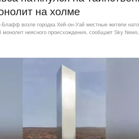
онолит на холме
-Блафф возле городка Хей-он-Уай местные жители нато
 монолит неясного происхождения, сообщает Sky News