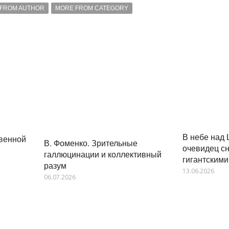
FROM AUTHOR
MORE FROM CATEGORY
В небе над
твенной
В. Фоменко. Зрительные
очевидец сн
галлюцинации и коллективный
гигантским
разум
13.06.2026
06.07.2026