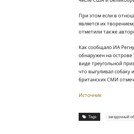
числе США и Великобри
При этом если в отнош
является их творением
отметили также автор
Как сообщало ИА Регну
обнаружен на острове 
виде треугольной приз
что выгуливал собаку 
британских СМИ отмеча
Источник
Tags
загадочный о