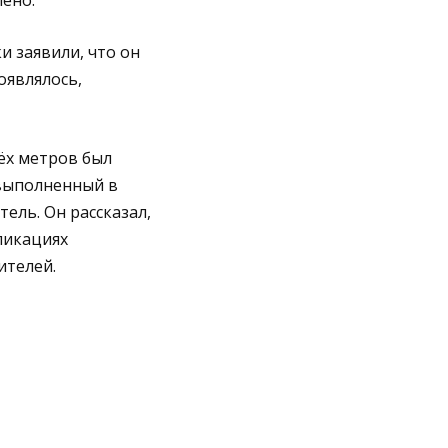
ено.
и заявили, что он
оявлялось,
ёх метров был
 выполненный в
ель. Он рассказал,
ликациях
ителей.