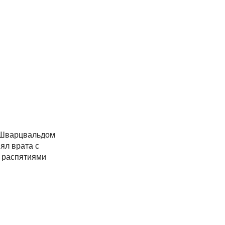
 Шварцвальдом
ял врата с
и распятиями