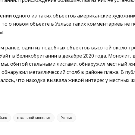
тании. Происхождение большинства из них не установл
ении одного из таких объектов американские художник
, то о новом объекте в Уэльсе таких комментариев не п
ы.
м ранее, один из подобных объектов высотой около тр
Уайт в Великобритании в декабре 2020 года. Монолит,
мы, обитой стальными листами, обнаружил местный жит
и обнаружил металлический столб в районе пляжа. В пуб
лось, что находка вызвала живой интерес у местных ж
бъек
стальной монолит
Уэльс