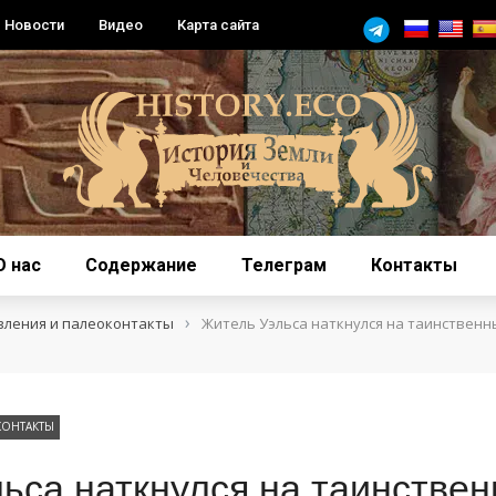
Новости
Видео
Карта сайта
О нас
Содержание
Телеграм
Контакты
›
вления и палеоконтакты
Житель Уэльса наткнулся на таинственн
КОНТАКТЫ
ьса наткнулся на таинстве