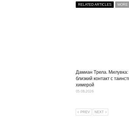
RELATED ARTICLES
MORE 
Дамиан Трела. Милувка:
близкий контакт с таинс
химерой
05.08.2026
PREV
NEXT