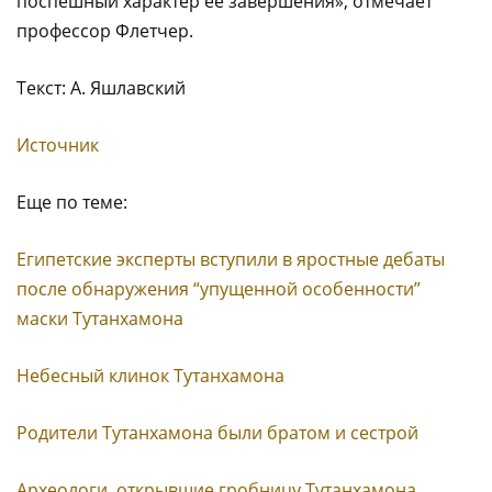
поспешный характер ее завершения», отмечает
профессор Флетчер.
Текст: А. Яшлавский
Источник
Еще по теме:
Египетские эксперты вступили в яростные дебаты
после обнаружения “упущенной особенности”
маски Тутанхамона
Небесный клинок Тутанхамона
Родители Тутанхамона были братом и сестрой
Археологи, открывшие гробницу Тутанхамона,