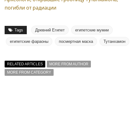
погибли от радиации
Tags
Древний Египет
египетские мумии
египетские фараоны
посмертная маска
Тутанхамон
RELATED ARTICLES
MORE FROM AUTHOR
MORE FROM CATEGORY