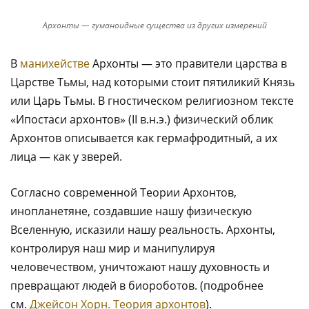
Архонты — гуманоидные существа из других измерений
В
манихействе
Архонты — это правители царства в
Царстве Тьмы, над которыми стоит пятиликий Князь
или Царь Тьмы. В гностическом религиозном тексте
«Ипостаси архонтов» (II в.н.э.) физический облик
Архонтов описывается как гермафродитный, а их
лица — как у зверей.
Согласно современной Теории Архонтов,
инопланетяне, создавшие нашу физическую
Вселенную, исказили нашу реальность. Архонты,
контролируя наш мир и манипулируя
человечеством, уничтожают нашу духовность и
превращают людей в биороботов. (подробнее
см.
Джейсон Хорн. Теория архонтов
).