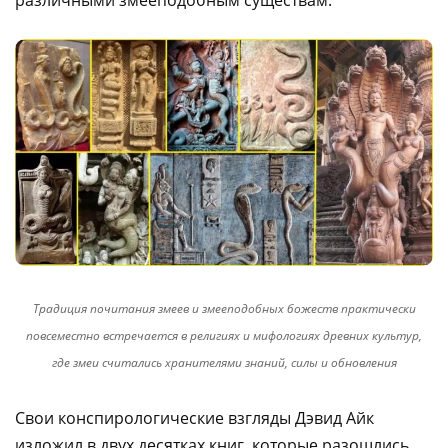
Традиция почитания змеев и змееподобных божеств практически
повсеместно встречается в религиях и мифологиях древних культур,
где змеи считались хранителями знаний, силы и обновления
Свои конспирологические взгляды Дэвид Айк
изложил в двух десятках книг, которые разошлись