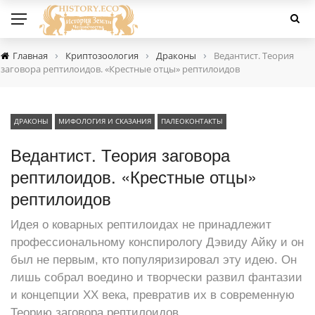
›
›
›
Главная
Криптозоология
Драконы
Ведантист. Теория
заговора рептилоидов. «Крестные отцы» рептилоидов
ДРАКОНЫ
МИФОЛОГИЯ И СКАЗАНИЯ
ПАЛЕОКОНТАКТЫ
Ведантист. Теория заговора
рептилоидов. «Крестные отцы»
рептилоидов
Идея о коварных рептилоидах не принадлежит
профессиональному конспирологу Дэвиду Айку и он
был не первым, кто популяризировал эту идею. Он
лишь собрал воедино и творчески развил фантазии
и концепции ХХ века, превратив их в современную
Теорию заговора рептилоидов.