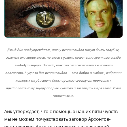
Дэвид Айк предупреждает, что у рептилоидов могут быть голубые,
зеленые или карие глаза, но глаза с узкими кошачьими зрачками всегда
выдадут ящера. Правда, такими они становятся в момент
опасности. А угроза для рептилоидов — это добро и любовь, вибрации
которых их убивают. Конспирологи советуют проявить к
предполагаемому ящеру добрые чувства и заглянуть ему в глаза. И все
станет ясно.
Айк утверждает, что с помощью наших пяти чувств
мы не можем почувствовать заговор Архонтов-
рептилоидов. Архонты питаются человеческой