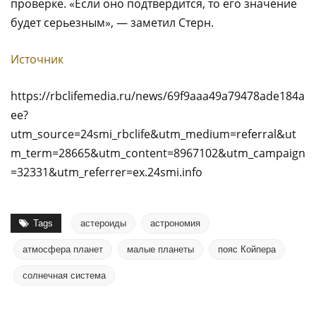
проверке. «Если оно подтвердится, то его значение
будет серьезным», — заметил Стерн.
Источник
https://rbclifemedia.ru/news/69f9aaa49a79478ade184a
ee?
utm_source=24smi_rbclife&utm_medium=referral&ut
m_term=28665&utm_content=8967102&utm_campaign
=32331&utm_referrer=ex.24smi.info
Tags
астероиды
астрономия
атмосфера планет
малые планеты
пояс Койпера
солнечная система