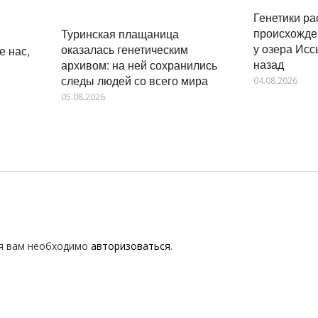
Генетики р
происхожде
Туринская плащаница
у озера Исс
оказалась генетическим
е нас,
назад
архивом: на ней сохранились
следы людей со всего мира
04.08.2026
05.08.2026
я вам необходимо
авторизоваться
.