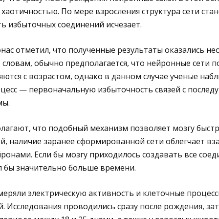
хаотичностью. По мере взросления структура сети стан
ть избыточных соединений исчезает.
нас отметил, что полученные результаты оказались н
о словам, обычно предполагается, что нейронные сети 
яются с возрастом, однако в данном случае ученые наб
есс — первоначальную избыточность связей с послед
мы.
агают, что подобный механизм позволяет мозгу быстре
й, наличие заранее сформированной сети облегчает в
онами. Если бы мозгу приходилось создавать все соеди
л бы значительно больше времени.
меряли электрическую активность и клеточные процесс
. Исследования проводились сразу после рождения, зат