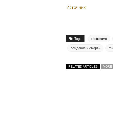
Источник
Tags
гиппокамп
рождение и смерть
фи
RELATED ARTICLES
MORE 