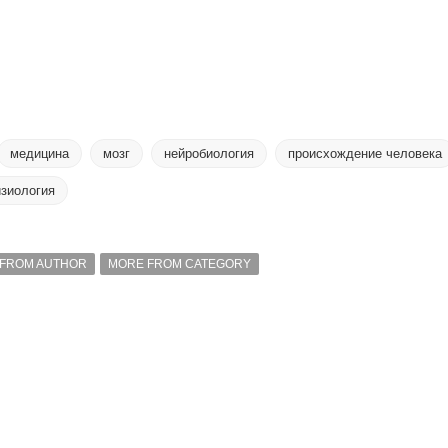
медицина
мозг
нейробиология
происхождение человека
зиология
FROM AUTHOR
MORE FROM CATEGORY