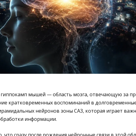
 гиппокамп мышей — область мозга, отвечающую за п
ние кратковременных воспоминаний в долговременные
ирамидальных нейронов зоны CA3, которая играет важ
 обработки информации.
, что сразу после рождения нейронные связи в этой об