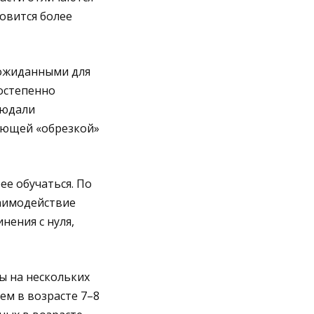
овится более
еожиданными для
постепенно
людали
ующей «обрезкой»
е обучаться. По
заимодействие
нения с нуля,
ы на нескольких
ем в возрасте 7–8