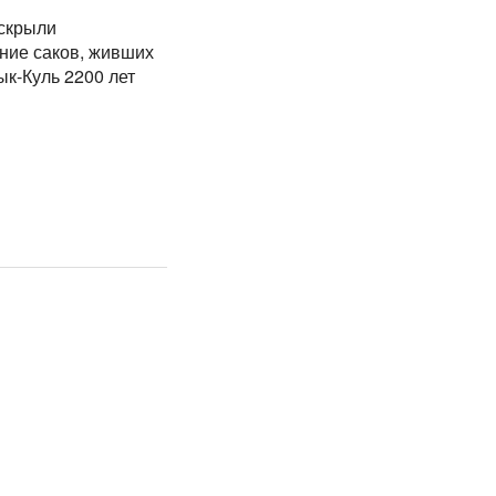
аскрыли
ние саков, живших
ык-Куль 2200 лет