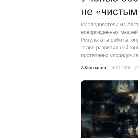
не «чистым
Исследователи из Авст
новорожденных мышей н
Результаты работы, оп
этапе развития нейрон
постепенно упорядочи
А.Колтыпин
10.05.2026