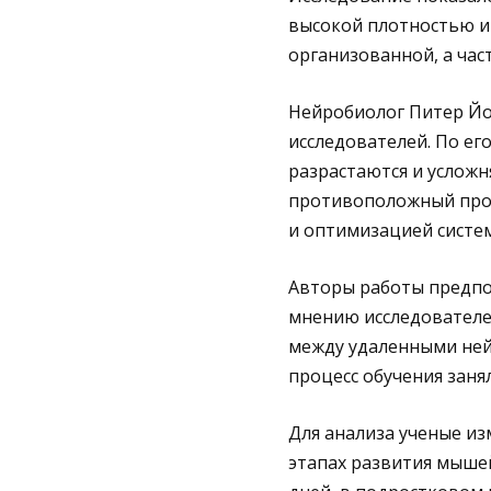
высокой плотностью и 
организованной, а час
Нейробиолог Питер Йо
исследователей. По ег
разрастаются и усложн
противоположный проц
и оптимизацией систе
Авторы работы предпол
мнению исследователе
между удаленными нейр
процесс обучения заня
Для анализа ученые из
этапах развития мышей