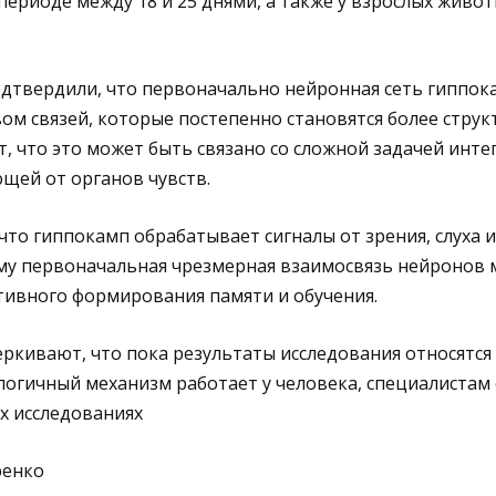
периоде между 18 и 25 днями, а также у взрослых живот
дтвердили, что первоначально нейронная сеть гиппок
ом связей, которые постепенно становятся более стру
, что это может быть связано со сложной задачей инте
щей от органов чувств.
что гиппокамп обрабатывает сигналы от зрения, слуха 
му первоначальная чрезмерная взаимосвязь нейронов 
тивного формирования памяти и обучения.
ркивают, что пока результаты исследования относятся 
логичный механизм работает у человека, специалистам
х исследованиях
ренко