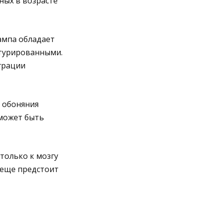
ных в возрасте
ампа обладает
ктурированными.
грации
и обоняния
может быть
только к мозгу
 еще предстоит