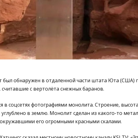
был обнаружен в отдаленной части штата Юта (США) по
 считавшие с вертолёта снежных баранов.
 в соцсетях фотографиями монолита. Строение, высот
 углублено в землю. Монолит сделан из какого-то металл
с окружавшими его огромными красными скалами.
Хатчингс сказал местному новостному каналу KSLTV: «Э