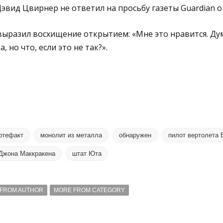
эвид Цвирнер не ответил на просьбу газеты Guardian 
ыразил восхищение открытием: «Мне это нравится. Ду
 но что, если это не так?».
ртефакт
монолит из металла
обнаружен
пилот вертолета 
Джона Маккракена
штат Юта
FROM AUTHOR
MORE FROM CATEGORY