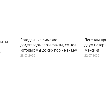
Легенды пр
Загадочные римские
и на
двум потер
додекаэдры: артефакты, смысл
Мексики
которых мы до сих пор не знаем
о
22.07.2026
28.07.2026