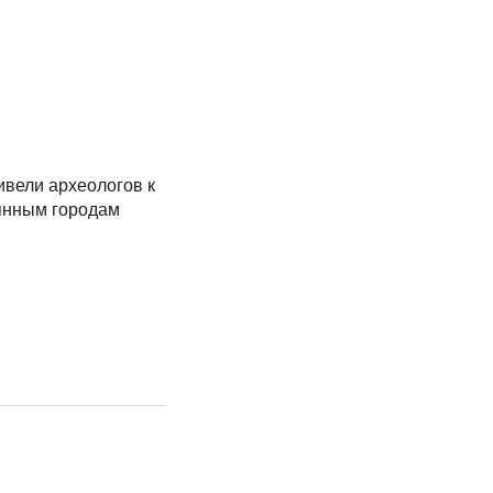
ивели археологов к
янным городам