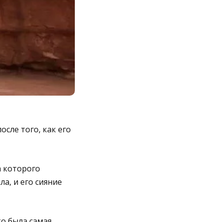
сле того, как его
а которого
а, и его сияние
то была самая