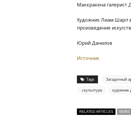
Маккракена галериcт Д
Художник Лиам Шарп в
произведение искусства,
Юрий Данилов
Источник
Tags
Загадочный а
скульптура
художник 
RELATED ARTICLES
MORE 