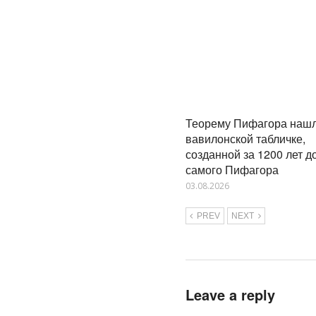
Теорему Пифагора нашл
вавилонской табличке,
созданной за 1200 лет д
самого Пифагора
03.08.2026
PREV
NEXT
Leave a reply