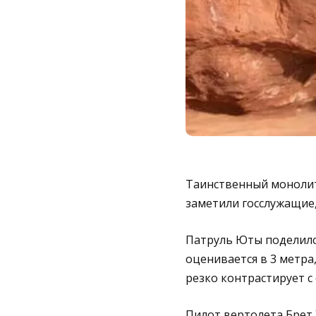
Таинственный монолит 
заметили госслужащие,
Патруль Юты поделился
оценивается в 3 метра,
резко контрастирует 
Пилот вертолета Брет 