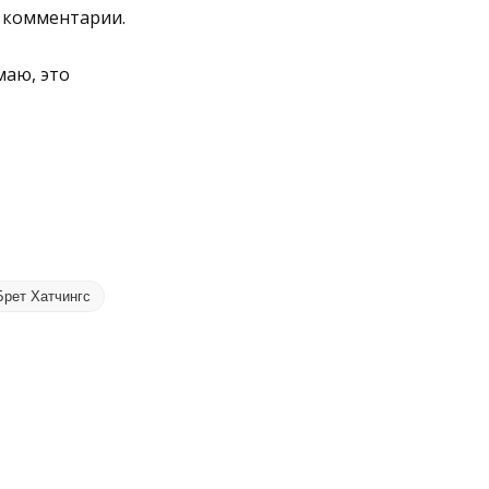
о комментарии.
маю, это
Брет Хатчингс