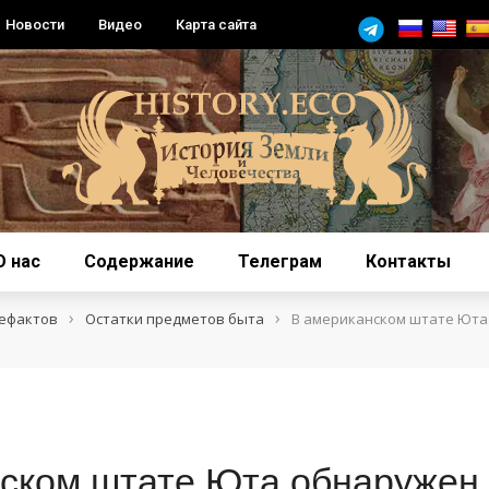
Новости
Видео
Карта сайта
О нас
Содержание
Телеграм
Контакты
›
›
тефактов
Остатки предметов быта
В американском штате Юта
ском штате Юта обнаружен