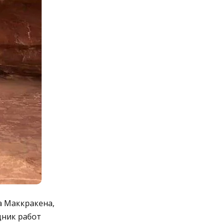
а Маккракена,
дник работ