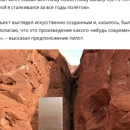
ой я сталкивался за все годы полётов».
бъект выглядел искусственно созданным и, казалось, был
едполагаю, что это произведение какого-нибудь соврем
е», – высказал предположение пилот.