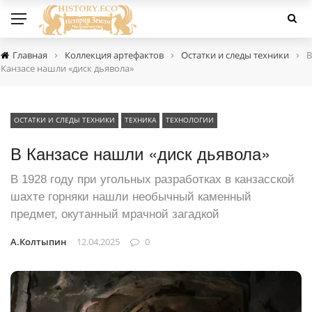
›
›
›
Главная
Коллекция артефактов
Остатки и следы техники
В
Канзасе нашли «диск дьявола»
ОСТАТКИ И СЛЕДЫ ТЕХНИКИ
ТЕХНИКА
ТЕХНОЛОГИИ
В Канзасе нашли «диск дьявола»
В 1928 году при угольных разработках в канзасской
шахте горняки нашли необычный каменный
предмет, окутанный мрачной загадкой
А.Колтыпин
12.04.2025
0