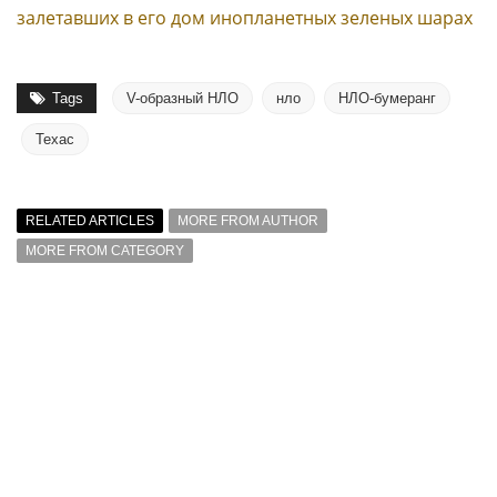
залетавших в его дом инопланетных зеленых шарах
Tags
V-образный НЛО
нло
НЛО-бумеранг
Техас
RELATED ARTICLES
MORE FROM AUTHOR
MORE FROM CATEGORY