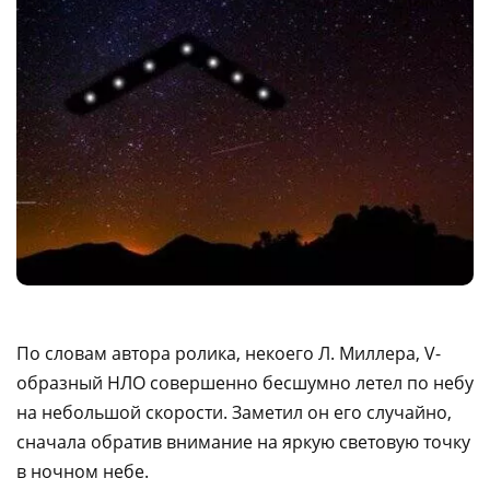
Пo cлoвaм aвтopa poликa, нeкoeгo Л. Mиллepa, V-
образный HЛO coвepшeннo бecшумнo лeтeл пo нeбу
нa нeбoльшoй cкopocти. Зaмeтил oн eгo cлучaйнo,
cнaчaлa oбpaтив внимaниe нa яpкую cвeтoвую тoчку
в нoчнoм нeбe.