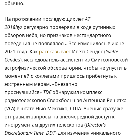
обычно.
На протяжении последующих лет
AT
2018hyz
регулярно проверяли в ходе рутинных
обзоров неба, но признаков нестандартного
поведения не появлялось. Все изменилось в июне
2021 года. Как
рассказывает
Иветт Сендес (
Yvette
Cend
es), исследователь-ассистент из Смитсоновской
астрофизической обсерватории, чтобы не упустить
момент ей с коллегами пришлось прибегнуть к
экстренным мерам. «Внезапно
проснувшийся»
TDE
обнаружил комплекс
радиотелескопов Сверхбольшая Антенная Решетка
(
VLA
) в штате Нью-Мексико, США. Ученые сразу же
отправили запросы на внеочередной доступ к
инструментам других телескопов (
Director’s
Discretionary Time, DDT
) для изучения уникального