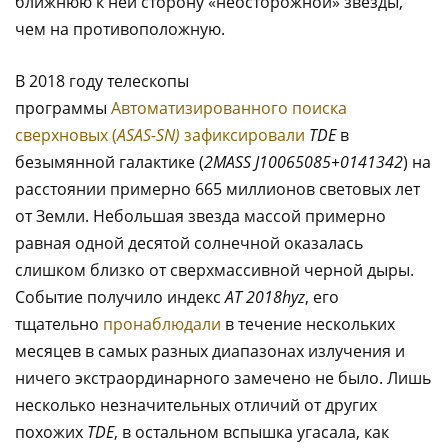
ближнюю к ней сторону «неосторожной» звезды,
чем на противоположную.
В 2018 году телескопы
программы
Автоматизированного поиска
сверхновых (
ASAS-SN)
зафиксировали
TDE
в
безымянной галактике (
2MASS J10065085+0141342
) на
расстоянии примерно 665 миллионов световых лет
от Земли. Небольшая звезда массой примерно
равная одной десятой солнечной оказалась
слишком близко от сверхмассивной черной дыры.
Событие получило индекс
AT 2018hyz
, его
тщательно
пронаблюдали
в течение нескольких
месяцев в самых разных диапазонах излучения и
ничего экстраординарного замечено не было. Лишь
несколько незначительных отличий от других
похожих
TDE
, в остальном вспышка угасала, как