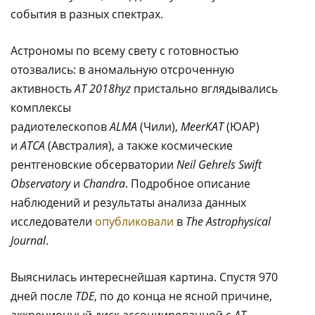
события в разных спектрах.
Астрономы по всему свету с готовностью
отозвались: в аномальную отсроченную
активность
AT 2018hyz
пристально вглядывались
комплексы
радиотелескопов
ALMA
(Чили),
MeerKAT
(ЮАР)
и
ATCA
(Австралия), а также космические
рентгеновские обсерватории
Neil Gehrels Swift
Observatory
и
Chandra
. Подробное описание
наблюдений и результаты анализа данных
исследователи
опубликовали
в
The Astrophysical
Journal
.
Выяснилась интереснейшая картина. Спустя 970
дней после
TDE
, по до конца не ясной причине,
аккреционный диск ассоциированной с
AT