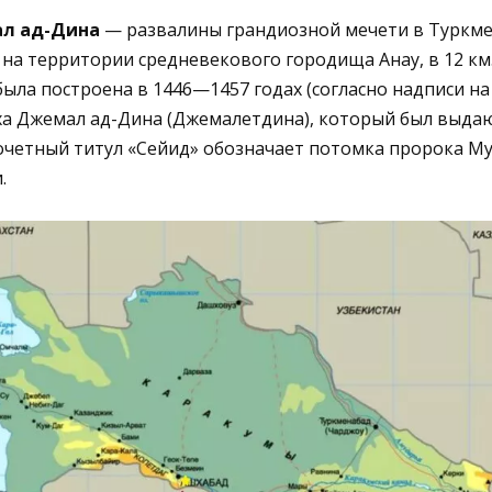
л ад-Дина
— развалины грандиозной мечети в Туркме
 на территории средневекового городища Анау, в 12 км.
была построена в 1446—1457 годах (согласно надписи на
ейха Джемал ад-Дина (Джемалетдина), который был выд
очетный титул «Сейид» обозначает потомка пророка М
.