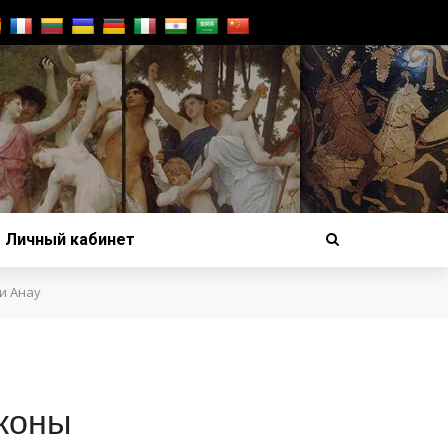
Личный кабинет
и Анау
коны