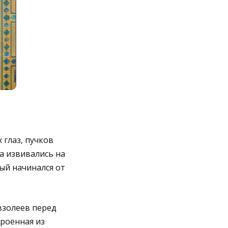
 глаз, пучков
а извивались на
ый начинался от
взолеев перед
роенная из