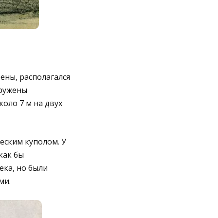
ены, располагался
кружены
оло 7 м на двух
еским куполом. У
как бы
ека, но были
ми.