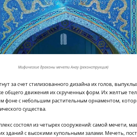
Мифические драконы мечети Анау (реконструкция)
нут за счет стилизованного дизайна их голов, выпуклых
же общего движения их скрученных форм. Их желтые тел
м фоне с небольшим растительным орнаментом, котор
ического существа.
лекс состоял из четырех сооружений: самой мечети, ма
х зданий с высокими купольными залами. Мечеть, пост