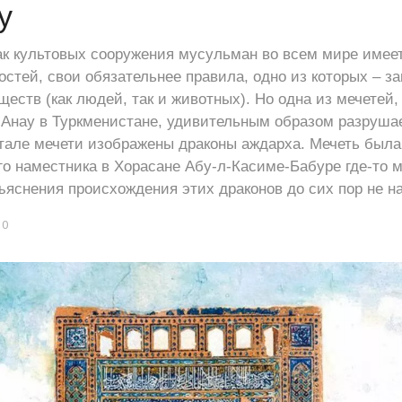
у
ак культовых сооружения мусульман во всем мире имеет
стей, свои обязательнее правила, одно из которых – за
еств (как людей, так и животных). Но одна из мечетей
 Анау в Туркменистане, удивительным образом разрушае
тале мечети изображены драконы аждарха. Мечеть была
о наместника в Хорасане Абу-л-Касиме-Бабуре где-то м
ъяснения происхождения этих драконов до сих пор не н
0