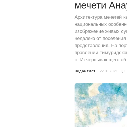
мечети Ана
Архитектура мечетей к
национальных особенно
изображение живых сущ
недалеко от поселения
представления. На пор
правлении тимуридског
гг. Исчерпывающего об
Ведантист
22.03.2025