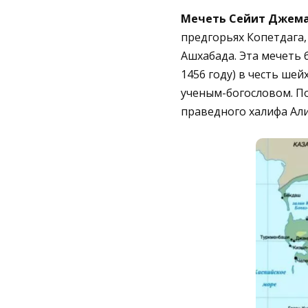
Мечеть Сейит Джема
предгорьях Копетдага,
Ашхабада. Эта мечеть 
1456 году) в честь ш
ученым-богословом. П
праведного халифа Али