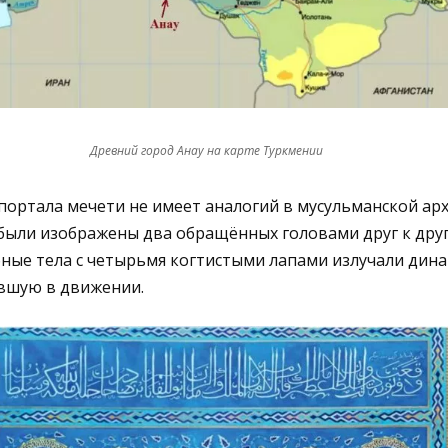
Древний город Анау на карте Туркмении
портала мечети не имеет аналогий в мусульманской ар
 были изображены два обращённых головами друг к друг
бные тела с четырьмя когтистыми лапами излучали дин
ывшую в движении.