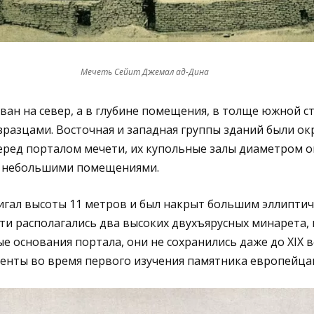
Мечеть Сейит Джемал ад-Дина
ан на север, а в глубине помещения, в толще южной ст
разцами. Восточная и западная группы зданий были о
ред порталом мечети, их купольные залы диаметром ок
ы небольшими помещениями.
игал высоты 11 метров и был накрыт большим эллиптич
ти располагались два высоких двухъярусных минарета, 
основания портала, они не сохранились даже до XIX в
енты во время первого изучения памятника европейца