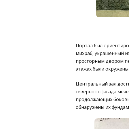
Портал был ориентиров
михраб, украшенный из
просторным двором пе
этажах были окружен
Центральный зал дост
северного фасада мече
продолжающих боковые 
обнаружены их фундам