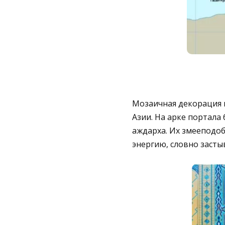
Мозаичная декорация 
Азии. На арке портала
аждарха. Их змееподо
энергию, словно заст