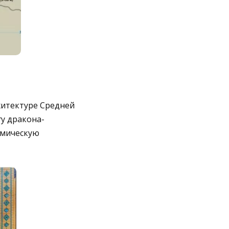
хитектуре Средней
у дракона-
амическую