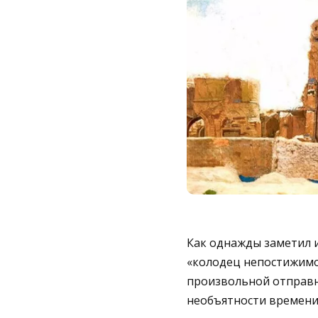
Как однажды заметил и
«колодец непостижимой
произвольной отправн
необъятности времени