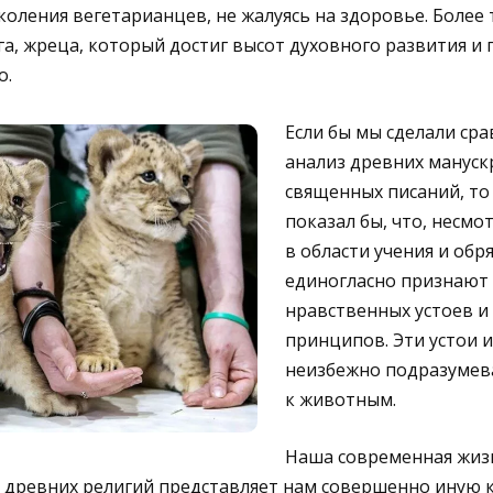
оления вегетарианцев, не жалуясь на здоровье. Более 
га, жреца, который достиг высот духовного развития и 
о.
Если бы мы сделали ср
анализ древних мануск
священных писаний, то
показал бы, что, несмо
в области учения и обр
единогласно признают
нравственных устоев и
принципов. Эти устои 
неизбежно подразумев
к животным.
Наша современная жизн
ия древних религий представляет нам совершенно иную 