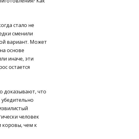
приготовления? Как
огда стало не
едки сменили
ой вариант. Может
 на основе
ли иначе, эти
рос остается
но доказывают, что
е убедительно
 извилистый
гически человек
 коровы, чем к