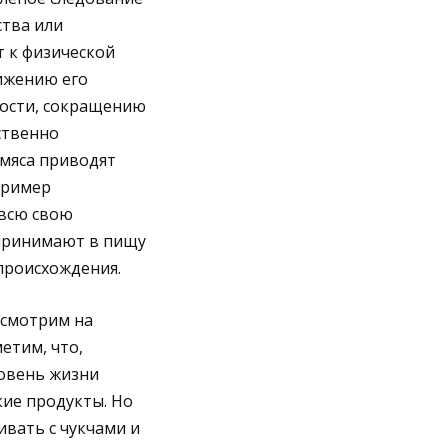
тва или
 к физической
нижению его
ости, сокращению
ственно
мяса приводят
пример
 всю свою
принимают в пищу
происхождения.
осмотрим на
етим, что,
овень жизни
кие продукты. Но
ивать с чукчами и