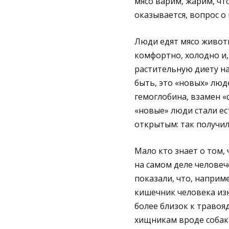
мясо варим, жарим, чт
оказывается, вопрос о 
Люди едят мясо животн
комфортно, холодно и,
растительную диету н
быть, это «новых» люд
гемоглобина, взамен «
«новые» люди стали ест
открытым: так получил
Мало кто знает о том,
на самом деле человеч
показали, что, наприме
кишечник человека изн
более близок к травоя
хищникам вроде собак,