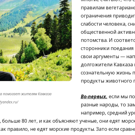
правилам вегетарианс
ограничения приводит
слабости человека, с
общественной активн
потомства. И соответ
сторонники поедания 
свои аргументы — на
долгожители Кавказа
сознательную жизнь 
продукты животного 
да помогает жителям Кавказа
Во-первых
,
если мы п
yandex.ru/
разные народы, то зам
например, средний ур
 больше 80 лет, и как объясняют ученые, они едят морс
ак правило, не едят морские продукты. Зато если сравн