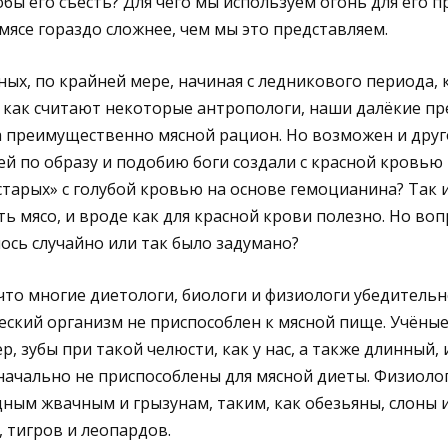
обы его съесть? Для чего мы используем огонь для его 
мясе гораздо сложнее, чем мы это представляем.
ых, по крайней мере, начиная с ледникового периода, к
 как считают некоторые антропологи, наши далёкие пр
а преимущественно мясной рацион. Но возможен и друг
ей по образу и подобию боги создали с красной кровью
старых» с голубой кровью на основе гемоцианина? Так и
ь мясо, и вроде как для красной крови полезно. Но воп
ось случайно или так было задумано?
 что многие диетологи, биологи и физиологи убедитель
еский организм не приспособлен к мясной пище. Учёны
р, зубы при такой челюсти, как у нас, а также длинный,
ачально не приспособлены для мясной диеты. Физиоло
дным жвачным и грызунам, таким, как обезьяны, слоны и
 тигров и леопардов.