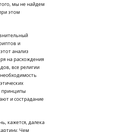
того, мы не найдем
при этом
авнительный
риптов и
 этот анализ
тря на расхождения
ядов, все религии
 необходимость
 этических
и принципы
ают и сострадание
ь, кажется, далека
картину. Чем