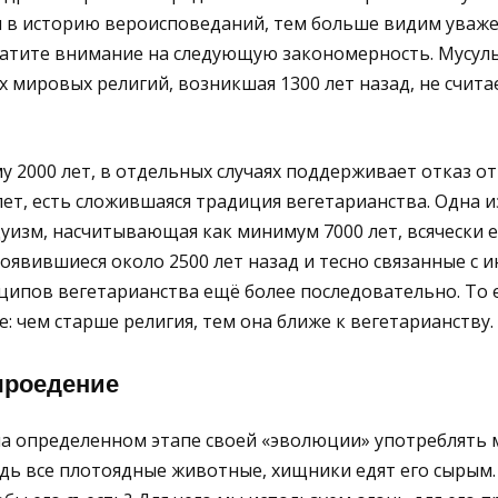
я в историю вероисповеданий, тем больше видим уваже
атите внимание на следующую закономерность. Мусуль
 мировых религий, возникшая 1300 лет назад, не счита
 2000 лет, в отдельных случаях поддерживает отказ от 
т, есть сложившаяся традиция вегетарианства. Одна и
уизм, насчитывающая как минимум 7000 лет, всячески 
появившиеся около 2500 лет назад и тесно связанные с 
ипов вегетарианства ещё более последовательно. То 
е: чем старше религия, тем она ближе к вегетарианству.
ыроедение
на определенном этапе своей «эволюции» употреблять 
едь все плотоядные животные, хищники едят его сырым.