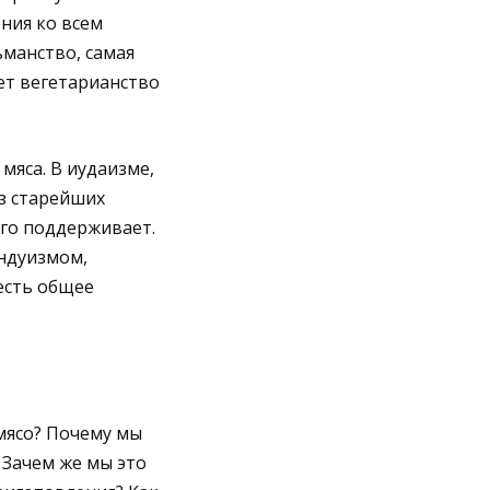
ния ко всем
манство, самая
ет вегетарианство
мяса. В иудаизме,
з старейших
его поддерживает.
индуизмом,
есть общее
мясо? Почему мы
 Зачем же мы это