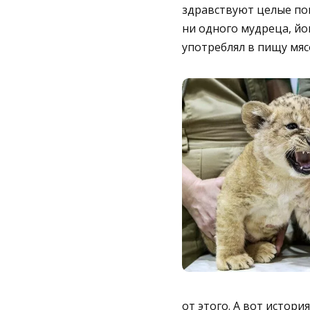
здравствуют целые пок
ни одного мудреца, йо
употреблял в пищу мяс
от этого. А вот истор