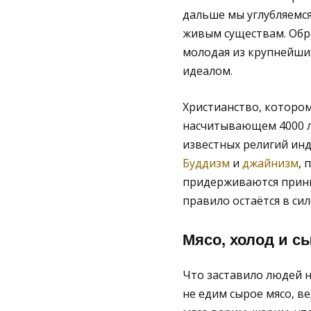
дальше мы углубляемс
живым существам. Обр
молодая из крупнейших
идеалом.
Христианство, которому
насчитывающем 4000 ле
известных религий инд
Буддизм
и
джайнизм
, 
придерживаются принц
правило остаётся в сил
Мясо, холод и с
Что заставило людей 
не едим сырое мясо, в