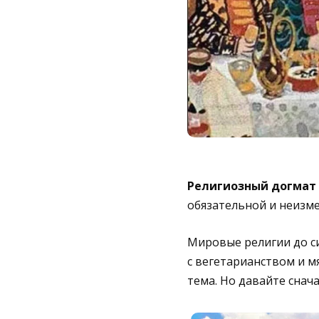
Религиозный догмат
обязательной и неизм
Мировые религии до си
с вегетарианством и м
тема. Но давайте снач