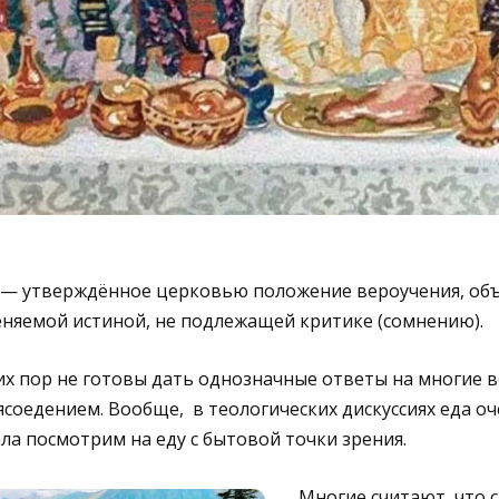
— утверждённое церковью положение вероучения, об
еняемой истиной, не подлежащей критике (сомнению).
х пор не готовы дать однозначные ответы на многие в
ясоедением. Вообще, в теологических дискуссиях еда оч
ала посмотрим на еду с бытовой точки зрения.
Многие считают, что 