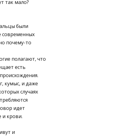
ут так мало?
альцы были
е современных
 но почему-то
гие полагают, что
ещает есть
происхождения.
, кумыс, и даже
которых случаях
отребляются
говор идет
 и крови.
ивут и