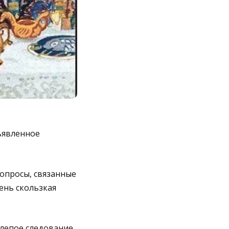
ъявленное
опросы, связанные
ень скользкая
слепое следование