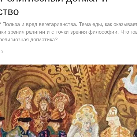
ство
 Польза и вред вегетарианства. Тема еды, как оказывае
чки зрения религии и с точки зрения философии. Что го
религиозная догматика?
0