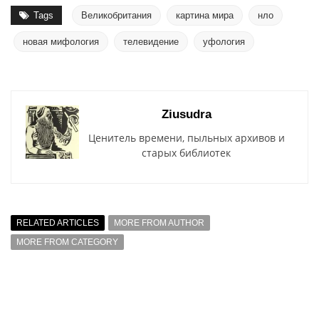
Tags
Великобритания
картина мира
нло
новая мифология
телевидение
уфология
Ziusudra
Ценитель времени, пыльных архивов и
старых библиотек
RELATED ARTICLES
MORE FROM AUTHOR
MORE FROM CATEGORY