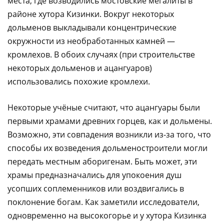
места, где возводились мостовские мегалиты в
районе хутора Кизинки. Вокруг некоторых
дольменов выкладывали концентрические
окружности из необработанных камней —
кромлехов. В обоих случаях (при строительстве
некоторых дольменов и ацангуаров)
использовались похожие кромлехи.
Некоторые учёные считают, что ацангуары были
первыми храмами древних горцев, как и дольмены.
Возможно, эти совпадения возникли из-за того, что
способы их возведения дольменостроители могли
передать местным аборигенам. Быть может, эти
храмы предназначались для упокоения душ
усопших соплеменников или воздвигались в
поклонение богам. Как заметили исследователи,
одновременно на высокогорье и у хутора Кизинка