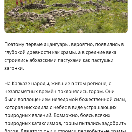
Поэтому первые ацангуары, вероятно, появились в
глубокой древности как храмы, а в средние века
строились абхазскими пастухами как пастушьи
загонки.
На Кавказе народы, жившие в этом регионе, с
незапамятных времён поклонялись горам. Они
были воплощением неведомой божественной силы,
которая нисходила с небес в виде устрашающих
природных явлений. Возможно, боясь всяких
природных катаклизмов, горцы пытались задобрить
богов. Для этого они и строили первобытные храмы.