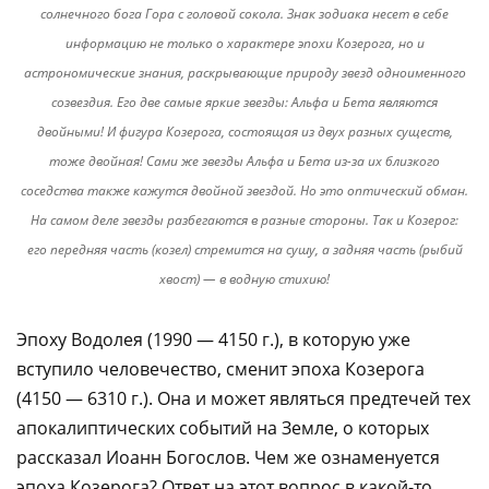
солнечного бога Гора с головой сокола. Знак зодиака несет в себе
информацию не только о характере эпохи Козерога, но и
астрономические знания, раскрывающие природу звезд одноименного
созвездия. Его две самые яркие звезды: Альфа и Бета являются
двойными! И фигура Козерога, состоящая из двух разных существ,
тоже двойная! Сами же звезды Альфа и Бета из-за их близкого
соседства также кажутся двойной звездой. Но это оптический обман.
На самом деле звезды разбегаются в разные стороны. Так и Козерог:
его передняя часть (козел) стремится на сушу, а задняя часть (рыбий
хвост) — в водную стихию!
Эпоху Водолея (1990 — 4150 г.), в которую уже
вступило человечество, сменит эпоха Козерога
(4150 — 6310 г.). Она и может являться предтечей тех
апокалиптических событий на Земле, о которых
рассказал Иоанн Богослов. Чем же ознаменуется
эпоха Козерога? Ответ на этот вопрос в какой-то