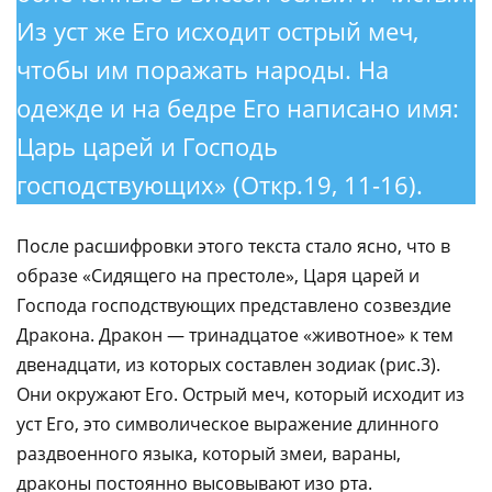
Из уст же Его исходит острый меч,
чтобы им поражать народы. На
одежде и на бедре Его написано имя:
Царь царей и Господь
господствующих» (Откр.19, 11-16).
После расшифровки этого текста стало ясно, что в
образе «Сидящего на престоле», Царя царей и
Господа господствующих представлено созвездие
Дракона. Дракон — тринадцатое «животное» к тем
двенадцати, из которых составлен зодиак (рис.3).
Они окружают Его. Острый меч, который исходит из
уст Его, это символическое выражение длинного
раздвоенного языка, который змеи, вараны,
драконы постоянно высовывают изо рта.