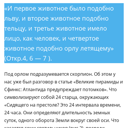
«И первое животное было подобно
льву, и второе животное подобно
тельцу, и третье животное имело
лицо, как человек, и четвертое
животное подобно орлу летящему»
(Откр.4, 6 — 7 ).
Под орлом подразумевается скорпион. Об этом у
нас уже был разговор в статье «Великие пирамиды и
Сфинкс: Атлантида предупреждает потомков». Что
символизируют собой 24 старца, окружающих
«Сидящего на престоле? Это 24 интервала времени,
24 часа. Они определяют длительность земных
суток, одного оборота Земли вокруг своей оси. Что
касается семи светильников (рис.2), посреди