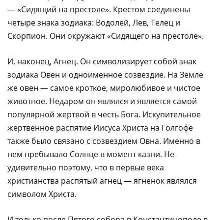
— «Сидящий на престоле». Крестом соединены
четыре знака зодиака: Водолей, Лев, Телец и
Скорпион. Они окружают «Сидящего на престоле».
И, наконец, Агнец. Он символизирует собой знак
зодиака Овен и одноименное созвездие. На Земле
же овен — самое кроткое, миролюбивое и чистое
животное. Недаром он являлся и является самой
популярной жертвой в честь Бога. Искупительное
жертвенное распятие Иисуса Христа на Голгофе
также было связано с созвездием Овна. Именно в
нем пребывало Солнце в момент казни. Не
удивительно поэтому, что в первые века
христианства распятый агнец — ягненок являлся
символом Христа.
И только после Пятого собора в Константинополе в