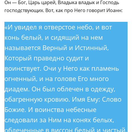
Он — Бог, Царь царей, Владыка владык и Господь
господствующих. Вот, как про Него говорит Иоанн:
«И увидел я отверстое небо, и вот
конь белый, и сидящий на нем
называется Верный и Истинный,
Который праведно судит и
воинствует. Очи у Него как пламень
огненный, и на голове Его много
диадем. Он был облечен в одежду,
обагренную кровию. Имя Ему: Слово
Божие. И воинства небесные
следовали за Ним на конях белых,
облеченные в виссон белый и чистый.