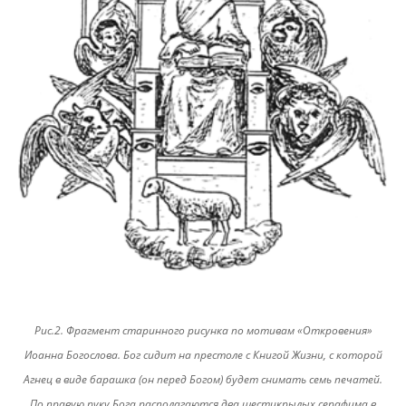
Рис.2. Фрагмент старинного рисунка по мотивам «Откровения»
Иоанна Богослова. Бог сидит на престоле с Книгой Жизни, с которой
Агнец в виде барашка (он перед Богом) будет снимать семь печатей.
По правую руку Бога располагаются два шестикрылых серафима в