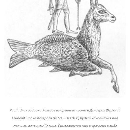
Рис.1. Знак зодиака Козерог из древнего храма в Дендерах (Верхний
Египет). Эпоха Козерога (4150 — 6310 г.) будет находиться под
сильным влиянием Солнца. Символически оно выражено в виде