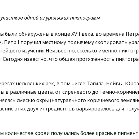
 участков одной из уральских пиктограмм
 были обнаружены в конце XVII века, во времена Петра 
, Петр I поручил местному подьячему скопировать ура
нейшего изучения Неизвестно, сколько именно пиктог
. Сегодня известно, что общая протяженность пиктогр
регах нескольких рек, в том числе Тагила, Нейвы, Юроз
в различные цвета, от сиреневого до темно-коричнев
нялась смесью охры (натурального коричневого землян
шение этих двух ингредиентов варьировалось для полу
м количестве крови получались более красные пигмент