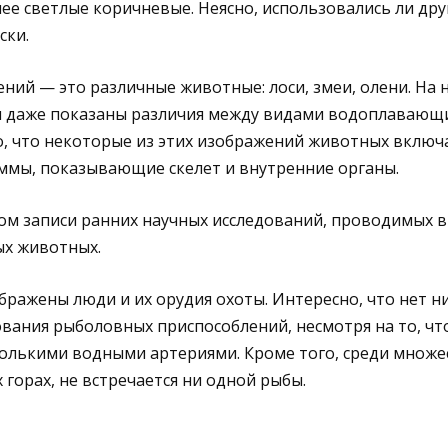
ее светлые коричневые. Неясно, использовались ли др
ски.
ий — это различные животные: лоси, змеи, олени. На 
 даже показаны различия между видами водоплавающи
но, что некоторые из этих изображений животных вклю
ммы, показывающие скелет и внутренние органы.
ом записи ранних научных исследований, проводимых в
ых животных.
ражены люди и их орудия охоты. Интересно, что нет н
ования рыболовных приспособлений, несмотря на то, ч
колькими водными артериями. Кроме того, среди множе
 горах, не встречается ни одной рыбы.