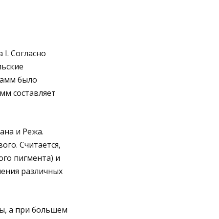
I. Согласно
льские
рамм было
амм составляет
ана и Режа.
ого. Считается,
ого пигмента) и
чения различных
ы, а при большем