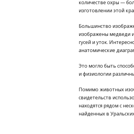
количестве охры — бол
изготовлении этой кра
Большинство изображен
изображены медведи и
гусей и уток. Интерес
анатомические диагра
Это могло быть способ
и физиологии различн
Помимо животных изоб
свидетельств использ
находятся рядом с нес
найденных в Уральских