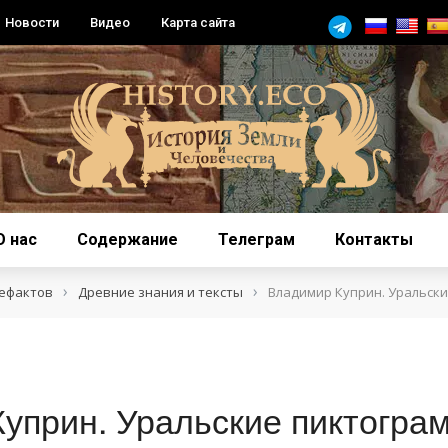
Новости
Видео
Карта сайта
О нас
Содержание
Телеграм
Контакты
›
›
тефактов
Древние знания и тексты
Владимир Куприн. Уральск
уприн. Уральские пиктогра