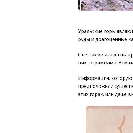
Уральские горы являют
руды и драгоценные ка
Они также известны д
пиктограммами. Этм на
Информация, которую 
предположили существ
этих горах, или даже в