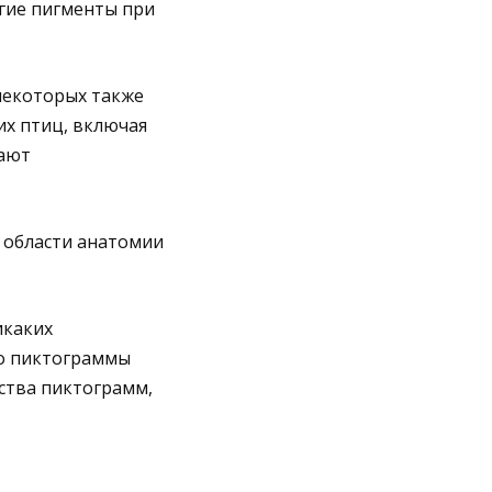
угие пигменты при
некоторых также
х птиц, включая
чают
 области анатомии
икаких
то пиктограммы
ства пиктограмм,