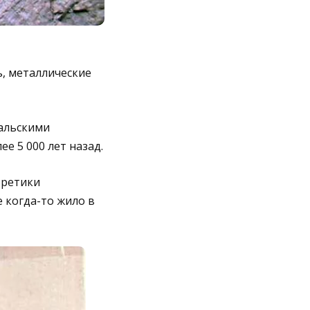
ь, металлические
ральскими
е 5 000 лет назад.
оретики
 когда-то жило в