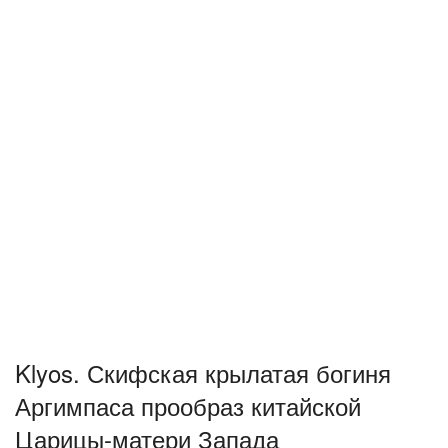
Klyos. Скифская крылатая богиня
Аргимпаса прообраз китайской
Царицы-матери Запада