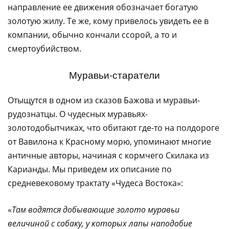
направление ее движения обозначает богатую
золотую жилу. Те же, кому привелось увидеть ее в
компании, обычно кончали ссорой, а то и
смертоубийством.
Муравьи-старатели
Отыщутся в одном из сказов Бажова и муравьи-
рудознатцы. О чудесных муравьях-
золотодобытчиках, что обитают где-то на полдороге
от Вавилона к Красному морю, упоминают многие
античные авторы, начиная с кормчего Скилака из
Карианды. Мы приведем их описание по
средневековому трактату «Чудеса Востока»:
«
Там водятся добывающие золото муравьи
величиной с собаку, у которых лапы наподобие