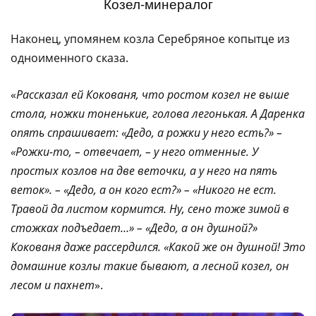
Козел-минералог
Наконец, упомянем козла Серебряное копытце из
одноименного сказа.
«
Рассказал ей Кокованя, что ростом козел не выше
стола, ножки тоненькие, голова легонькая. А Даренка
опять спрашивает: «Дедо, а рожки у него есть?» –
«Рожки-то, – отвечает, – у него отменные. У
простых козлов на две веточки, а у него на пять
веток». – «Дедо, а он кого ест?» – «Никого не ест.
Травой да листом кормится. Ну, сено тоже зимой в
стожках подъедает…» – «Дедо, а он душной?»
Кокованя даже рассердился. «Какой же он душной! Это
домашние козлы такие бывают, а лесной козел, он
лесом и пахнет
».