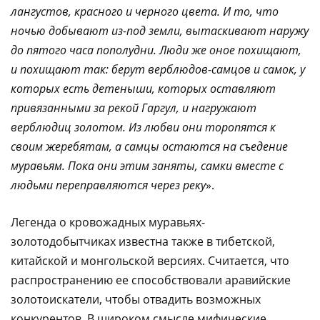
лангустов, красного и черного цвета. И то, что
ночью добывают из-под земли, вытаскивают наружу
до пятого часа пополудни. Люди же оное похищают,
и похищают так: берут верблюдов-самцов и самок, у
которых есть детеныши, которых оставляют
привязанными за рекой Гаргул, и нагружают
верблюдиц золотом. Из любви они торопятся к
своим жеребятам, а самцы остаются на съедение
муравьям. Пока они этим заняты, самки вместе с
людьми переправляются через реку
».
Легенда о кровожадных муравьях-
золотодобытчиках известна также в тибетской,
китайской и монгольской версиях. Считается, что
распространению ее способствовали аравийские
золотоискатели, чтобы отвадить возможных
конкурентов. В широком смысле мифические