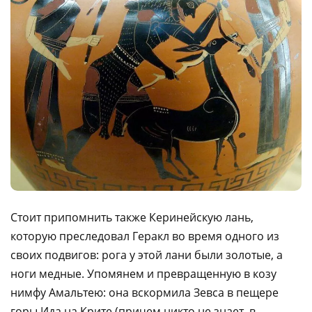
Стоит припомнить также Керинейскую лань,
которую преследовал Геракл во время одного из
своих подвигов: рога у этой лани были золотые, а
ноги медные. Упомянем и превращенную в козу
нимфу Амальтею: она вскормила Зевса в пещере
горы Ида на Крите (причем никто не знает, в