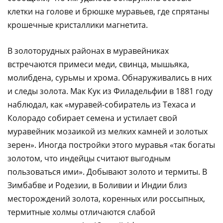
клетки на голове и брюшке муравьев, где спрятаны
крошечные кристаллики магнетита.
В золоторудных районах в муравейниках
встречаются примеси меди, свинца, мышьяка,
молибдена, сурьмы и хpома. Обнаруживались в них
и следы золота. Мак Кук из Филадельфии в 1881 году
наблюдал, как «муравей-собиратель из Техаса и
Колорадо собирает семена и устилает свой
муравейник мозаикой из мелких камней и золотых
зерен». Иногда постройки этого муравья «так богаты
золотом, что индейцы считают выгодным
пользоваться ими». Добывают золото и термиты. В
Зимбабве и Родезии, в Боливии и Индии близ
месторождений золота, коренных или россыпных,
термитные холмы отличаются слабой