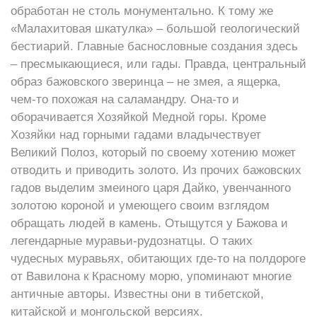
обработан не столь монументально. К тому же
«Малахитовая шкатулка» – большой геологический
бестиарий. Главные баснословные создания здесь
– пресмыкающиеся, или гады. Правда, центральный
образ бажовского зверинца – не змея, а ящерка,
чем-то похожая на саламандру. Она-то и
оборачивается Хозяйкой Медной горы. Кроме
Хозяйки над горными гадами владычествует
Великий Полоз, который по своему хотению может
отводить и приводить золото. Из прочих бажовских
гадов выделим змеиного царя Дайко, увенчанного
золотою короной и умеющего своим взглядом
обращать людей в камень. Отыщутся у Бажова и
легендарные муравьи-рудознатцы. О таких
чудесных муравьях, обитающих где-то на полдороге
от Вавилона к Красному морю, упоминают многие
античные авторы. Известны они в тибетской,
китайской и монгольской версиях.