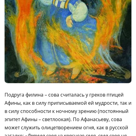
Подруга филина – сова считалась у греков птицей
Афины, как в силу приписываемой ей мудрости, так и
в силу способности к ночному зрению (постоянный
эпитет Афины – светлоокая). По Афанасьеву, сова
может служить олицетворением огня, как в русской
загадке: «
Летела сова из красного села, села сова на