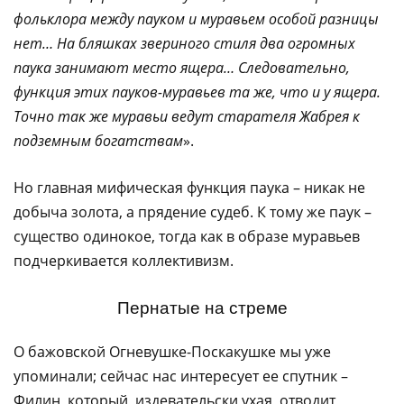
фольклора между пауком и муравьем особой разницы
нет… На бляшках звериного стиля два огромных
паука занимают место ящера… Следовательно,
функция этих пауков-муравьев та же, что и у ящера.
Точно так же муравьи ведут старателя Жабрея к
подземным богатствам
».
Но главная мифическая функция паука – никак не
добыча золота, а прядение судеб. К тому же паук –
существо одинокое, тогда как в образе муравьев
подчеркивается коллективизм.
Пернатые на стреме
О бажовской Огневушке-Поскакушке мы уже
упоминали; сейчас нас интересует ее спутник –
Филин, который, издевательски ухая, отводит