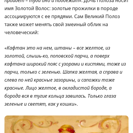
пройдет – туда оно и подбежит
». Дочь Полоза носит
имя Золотой Волос: золотые прожилки в породе
ассоциируются с ее прядями. Сам Великий Полоз
также может менять свой змеиный облик на
человеческий:
«
Кафтан это на нем, штаны – все желтое, из
золотой, слышь-ко, поповской парчи, а поверх
кафтана широкий пояс с узорами и кистями, тоже из
парчи, только с зеленью. Шапка желтая, а справа и
слева по ней красные зазорины, и сапожки тоже
красные. Лицо желтое, в окладистой бороде, а
борода вся в тугие кольца завилась. Только глаза
зеленые и светят, как у кошки
».