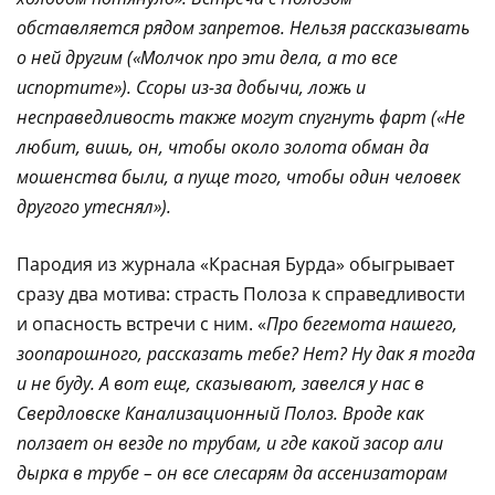
обставляется рядом запретов. Нельзя рассказывать
о ней другим («Молчок про эти дела, а то все
испортите»). Ссоры из-за добычи, ложь и
несправедливость также могут спугнуть фарт («Не
любит, вишь, он, чтобы около золота обман да
мошенства были, а пуще того, чтобы один человек
другого утеснял»).
Пародия из журнала «Красная Бурда» обыгрывает
сразу два мотива: страсть Полоза к справедливости
и опасность встречи с ним. «
Про бегемота нашего,
зоопарошного, рассказать тебе? Нет? Ну дак я тогда
и не буду. А вот еще, сказывают, завелся у нас в
Свердловске Канализационный Полоз. Вроде как
ползает он везде по трубам, и где какой засор али
дырка в трубе – он все слесарям да ассенизаторам