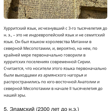
Хурритский язык, исчезнувший с 3-го тысячелетия до
н. э., – это не индоевропейский язык и не семитский
язык. Он был языком королевства Митанни в
северной Месопотамии, и, вероятно, на нем, по
крайней мере первоначально говорили в
хурритских поселениях современной Сирии.
Считается, что носители этого языка первоначально
были выходцами из армянского нагорья и
распространились по юго-восточной Анатолии и
северной Месопотамии в начале II тысячелетия до
нашей эры.
5. Эламский (2300 лет до н.э.)