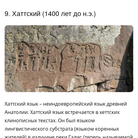
9. Хаттский (1400 лет до н.э.)
Хаттский язык – неиндоевропейский язык древней
Анатолии. Хаттский язык встречается в хеттских
клинописных текстах. Он был языком
лингвистического субстрата (языком коренных
жителей) в излучине реки Галис (теперь называемой