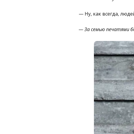
— Ну, как всегда, люд
— За семью печатями б