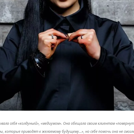
ывала себя «колдуньей», «медиумом». Она обещала своим клиентам «повернут
, которые приводят к желаемому будущему…», но себе помочь она не смогл