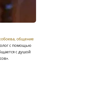
скобоева, общение
пнолог с помощью
бщается с душой
сов».