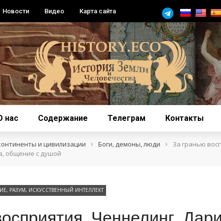
Новости
Видео
Карта сайта
О нас
Содержание
Телеграм
Контакты
›
›
континенты и цивилизации
Боги, демоны, люди
За гранью вос
а, общение с душой
Е, РАЗУМ, ИСКУССТВЕННЫЙ ИНТЕЛЛЕКТ
восприятия. Ченнелинг. Дар