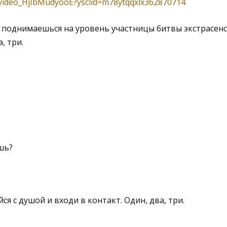
/video_HjIbMudyooE?ysclid=m78ytqqxlx362870714
и поднимаешься на уровень участницы битвы экстрасен
, три.
шь?
я с душой и входи в контакт. Один, два, три.