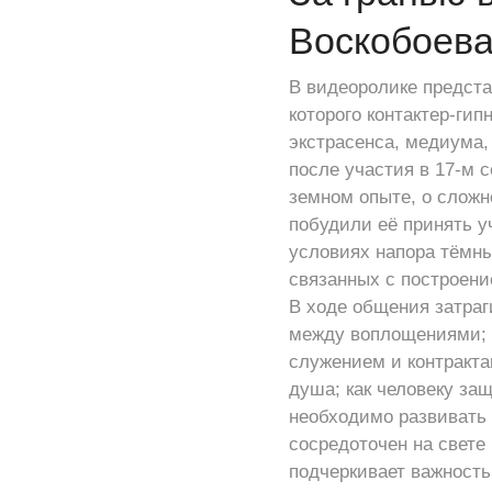
Воскобоева
В видеоролике предста
которого контактер-ги
экстрасенса, медиума
после участия в 17-м 
земном опыте, о сложно
побудили её принять уч
условиях напора тёмны
связанных с построени
В ходе общения затраг
между воплощениями; 
служением и контракта
душа; как человеку за
необходимо развивать в
сосредоточен на свете
подчеркивает важность