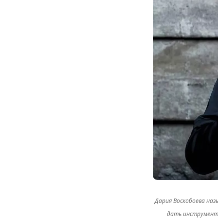
Дария Воскобоева наз
дать инструменты