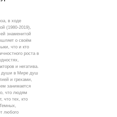
за, в ходе
ой (1980-2019),
шей знаменитой
ышляет о своём
ыки, что и кто
ичностного роста в
удностях,
торов и негатива.
т души в Мире душ
ией и грехами,
чем занимается
то, что людям
 что тех, кто
 Темных,
от любого