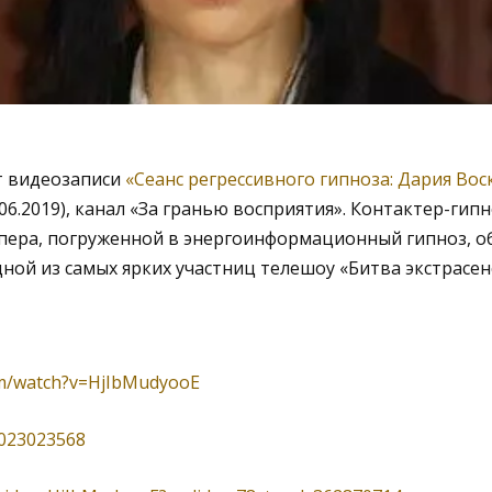
т видеозаписи
«Сеанс регрессивного гипноза: Дария Во
3.06.2019), канал «За гранью восприятия». Контактер-ги
ера, погруженной в энергоинформационный гипноз, о
ной из самых ярких участниц телешоу «Битва экстрасен
om/watch?v=HjIbMudyooE
5023023568