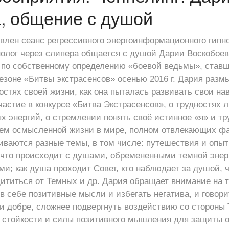
, общение с душой
влен сеанс регрессивного энергоинформационного гипно
пнолог через слипера общается с душой Дарии Воскобоев
, по собственному определению «боевой ведьмы», став
сезоне «Битвы экстрасенсов» осенью 2016 г. Дария разм
стях своей жизни, как она пыталась развивать свои нав
астие в конкурсе «Битва Экстрасенсов», о трудностях л
х энергий, о стремлении понять своё истинное «я» и тр
ем осмысленной жизни в мире, полном отвлекающих фак
иваются разные темы, в том числе: путешествия и опы
что происходит с душами, обремененными темной энерг
ми; как душа проходит Совет, кто наблюдает за душой, 
щититься от Темных и др. Дария обращает внимание на 
 себе позитивные мысли и избегать негатива, и говорит,
 и добре, сложнее подвергнуть воздействию со стороны
 стойкости и силы позитивного мышления для защиты 