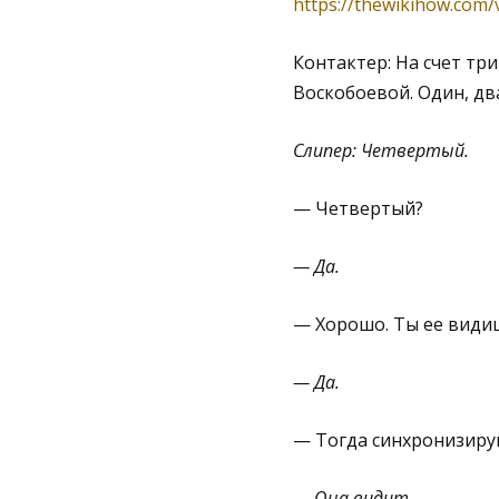
https://thewikihow.com
Контактер: На счет тр
Воскобоевой. Один, два
Слипер: Четвертый.
— Четвертый?
— Да.
— Хорошо. Ты ее види
— Да.
— Тогда синхронизируйс
— Она видит.