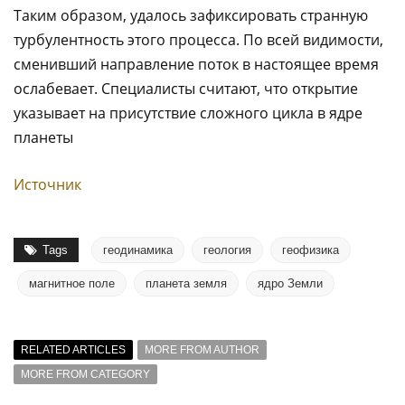
Таким образом, удалось зафиксировать странную
турбулентность этого процесса. По всей видимости,
сменивший направление поток в настоящее время
ослабевает. Специалисты считают, что открытие
указывает на присутствие сложного цикла в ядре
планеты
Источник
Tags
геодинамика
геология
геофизика
магнитное поле
планета земля
ядро Земли
RELATED ARTICLES
MORE FROM AUTHOR
MORE FROM CATEGORY