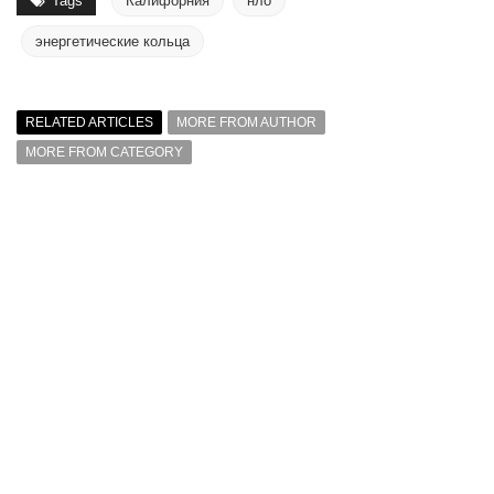
Tags
Калифорния
нло
энергетические кольца
RELATED ARTICLES
MORE FROM AUTHOR
MORE FROM CATEGORY