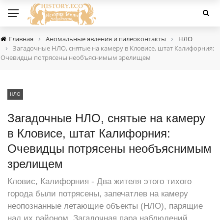
›
›
Главная
Аномальные явления и палеоконтакты
НЛО
›
Загадочные НЛО, снятые на камеру в Кловисе, штат Калифорния:
Очевидцы потрясены необъяснимым зрелищем
НЛО
Загадочные НЛО, снятые на камеру
в Кловисе, штат Калифорния:
Очевидцы потрясены необъяснимым
зрелищем
Кловис, Калифорния - Два жителя этого тихого
города были потрясены, запечатлев на камеру
неопознанные летающие объекты (НЛО), парящие
над их районом. Загадочная пара наблюдений