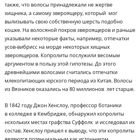
также, что волосы принадлежали не жертве
хищника, а самому звероящеру, который мог
вылизывать свою собственную шерсть подобно
кошке. На волосяной покров звероящеров и раньше
указывали некоторые факты, например, отпечатки
усов-вибрисс на морде некоторых хищных
звероящеров. Копролиты послужили весомым
аргументом в пользу этой гипотезы. До этого
древнейшими волосами считались отпечатки
млекопитающих юрского периода из Китая. Волосы
из Вязников оказались на 80 миллионов лет старше.
В 1842 году Джон Хенслоу, профессор ботаники
в колледже в Кембридже, обнаружил копролиты
нскольких местах графства Суффолк и исследовал их
состав. Хенслоу пришел к выводу, что эти копролиты
являются потенциальным как источником