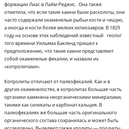
формации Лиас в Лайм-Реджис. Она также
отметила, что если такие камни были расколоты, они
часто содержали окаменелые рыбьи кости и чешую,
а иногда и кости более мелких ихтиозавров. В 1829
году на основе этих наблюдений известный геолог
того времени Уильяма Бакленд пришел к
предположению, что такие камни представляют
собой окаменелые фекалии, и назвали их
«копролитами».
Копролиты отличают от палеофекалий. Как и в
других окаменелостях, в копролитах большая часть
органики заменена неорганическими минералами,
такими как силикаты и карбонат кальция. В
палеофекалиях же большая часть оригинального
органического состава сохранилась и может быть
исследована. Выделяют также уролиты — продукты