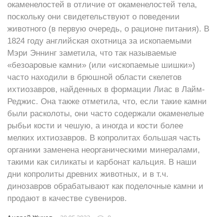
окаменелостей в отличие от окаменелостей тела,
поскольку они свидетельствуют о поведении
животного (в первую очередь, о рационе питания). В
1824 году английская охотница за ископаемыми
Мэри Эннинг заметила, что так называемые
«безоаровые камни» (или «ископаемые шишки»)
часто находили в брюшной области скелетов
ихтиозавров, найденных в формации Лиас в Лайм-
Реджис. Она также отметила, что, если такие камни
были расколоты, они часто содержали окаменелые
рыбьи кости и чешую, а иногда и кости более
мелких ихтиозавров. В копролитах большая часть
органики заменена неорганическими минералами,
такими как силикаты и карбонат кальция. В наши
дни копролиты древних животных, и в т.ч.
динозавров обрабатывают как поделочные камни и
продают в качестве сувениров.