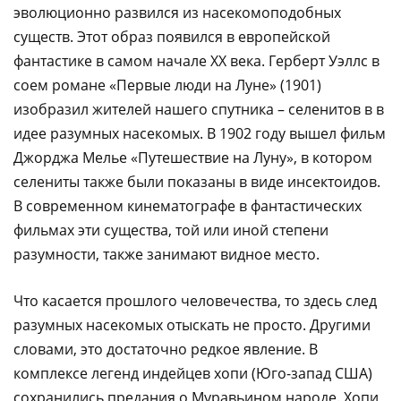
эволюционно развился из насекомоподобных
существ. Этот образ появился в европейской
фантастике в самом начале ХХ века. Герберт Уэллс в
соем романе «Первые люди на Луне» (1901)
изобразил жителей нашего спутника – селенитов в в
идее разумных насекомых. В 1902 году вышел фильм
Джорджа Мелье «Путешествие на Луну», в котором
селениты также были показаны в виде инсектоидов.
В современном кинематографе в фантастических
фильмах эти существа, той или иной степени
разумности, также занимают видное место.
Что касается прошлого человечества, то здесь след
разумных насекомых отыскать не просто. Другими
словами, это достаточно редкое явление. В
комплексе легенд индейцев хопи (Юго-запад США)
сохранились предания о Муравьином народе. Хопи