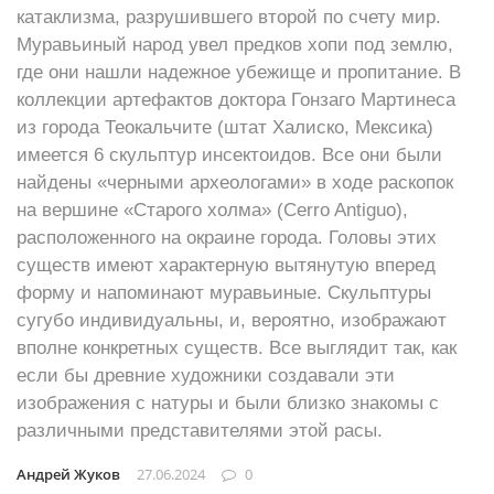
катаклизма, разрушившего второй по счету мир.
Муравьиный народ увел предков хопи под землю,
где они нашли надежное убежище и пропитание. В
коллекции артефактов доктора Гонзаго Мартинеса
из города Теокальчите (штат Халиско, Мексика)
имеется 6 скульптур инсектоидов. Все они были
найдены «черными археологами» в ходе раскопок
на вершине «Старого холма» (Cerro Antiguo),
расположенного на окраине города. Головы этих
существ имеют характерную вытянутую вперед
форму и напоминают муравьиные. Скульптуры
сугубо индивидуальны, и, вероятно, изображают
вполне конкретных существ. Все выглядит так, как
если бы древние художники создавали эти
изображения с натуры и были близко знакомы с
различными представителями этой расы.
Андрей Жуков
27.06.2024
0