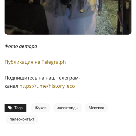
Фото автора
Публикация на Тelegra.ph
Подпишитесь на наш телеграм-
канал
https://t.me/history_eco
Tags
Жуков
инсектоиды
Мексика
палеоконтакт