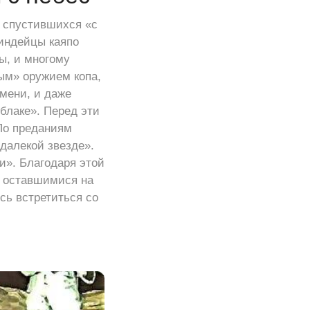
, спустившихся «с
индейцы каяпо
ы, и многому
вым» оружием копа,
мени, и даже
блаке». Перед эти
По преданиям
 далекой звезде».
и». Благодаря этой
, оставшимися на
сь встретиться со