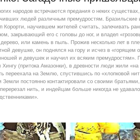
огих народов встречаются предания о неких существах
учивших людей различным премудростям. Бразильские 
п Корорти, научившем жителей считать, залечивать ран
тюм, закрывающий его с головы до ног, и владел «грозо
дерево, или камень в пыль. Прожив несколько лет в пле
тной девушке, он поднялся на гору и исчез в «горящем о
юношей и девушек и научил их всяким премудростям». 
и Хингу (притока Амазонки), в древности люди жили «на
ь переехала на Землю, спустившись по «хлопковой нит
и Земли постоянно контактировали со своими братьями
 перерезал нить, и индейцам больше никогда не удавало
дственниками».