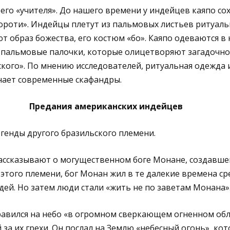
его «учителя». До нашего времени у индейцев каяпо со
ророти». Индейцы плетут из пальмовых листьев ритуал
 образ божества, его костюм «бо». Каяпо одеваются в 
 пальмовые палочки, которые олицетворяют загадочно
кого». По мнению исследователей, ритуальная одежда
ает современные скафандры.
Предания американских индейцев
генды другого бразильского племени.
ссказывают о могущественном боге Монане, создавше
 этого племени, бог Монан жил в те далекие времена ср
ей. Но затем люди стали «жить не по заветам Монана»
равился на небо «в огромном сверкающем огненном обл
 за их грехи. Он послал на Землю «небесный огонь», к