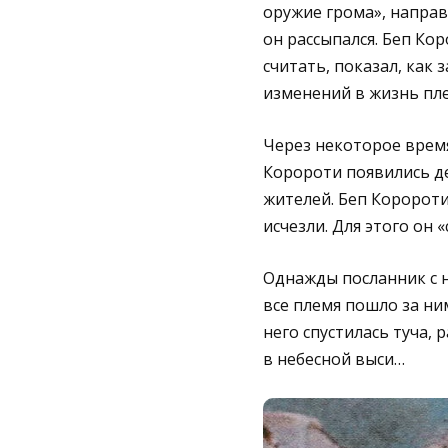
оружие грома», направи
он рассыпался. Беп Кор
считать, показал, как
изменений в жизнь плем
Через некоторое время
Коророти появились де
жителей. Беп Коророти
исчезли. Для этого он
Однажды посланник с н
все племя пошло за ним
него спустилась туча, 
в небесной выси…