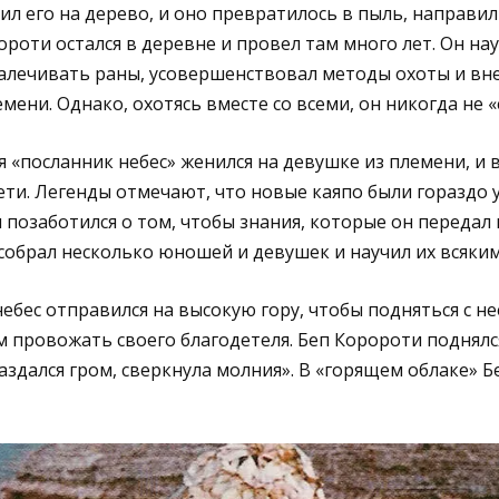
л его на дерево, и оно превратилось в пыль, направил 
ороти остался в деревне и провел там много лет. Он на
 залечивать раны, усовершенствовал методы охоты и вн
ени. Однако, охотясь вместе со всеми, он никогда не «
 «посланник небес» женился на девушке из племени, и в
ти. Легенды отмечают, что новые каяпо были гораздо 
 позаботился о том, чтобы знания, которые он передал 
 «собрал несколько юношей и девушек и научил их всяки
ебес отправился на высокую гору, чтобы подняться с не
 провожать своего благодетеля. Беп Коророти поднялся 
раздался гром, сверкнула молния». В «горящем облаке» 