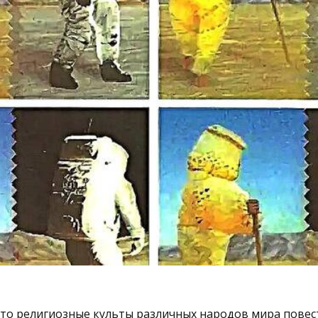
сто религиозные культы различных народов мира повес