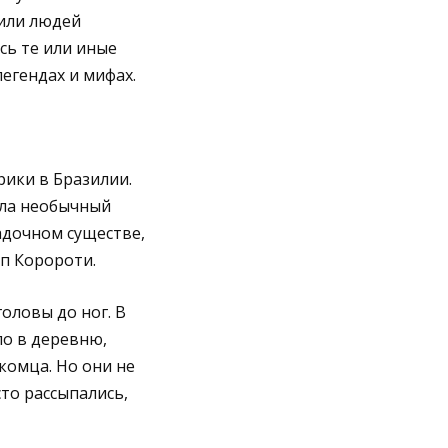
чили людей
сь те или иные
егендах и мифах.
ики в Бразилии.
ила необычный
адочном существе,
п Коророти.
оловы до ног. В
ло в деревню,
комца. Но они не
то рассыпались,