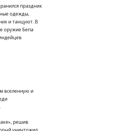
хранился праздник
ьные одежды,
них и танцуют. В
е оружие Бепа
 индейцев
м вселенную и
еди
.
аке», решив
оторый уничтожил