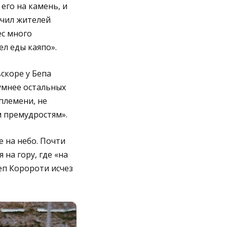
его на камень, и
учил жителей
ес много
ел еды каяпо».
скоре у Бепа
умнее остальных
племени, не
м премудростям».
е на небо. Почти
на гору, где «на
Беп Коророти исчез