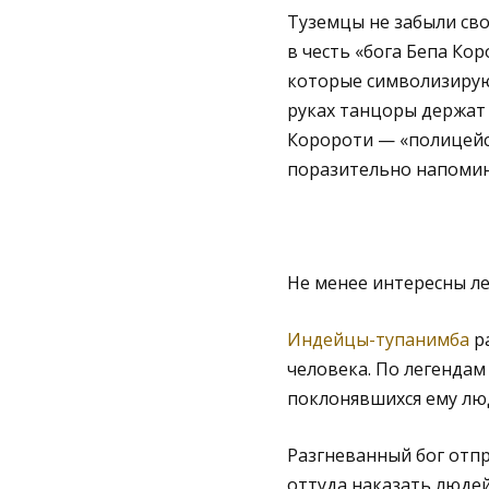
Туземцы не забыли сво
в честь «бога Бепа Ко
которые символизируют
руках танцоры держат
Коророти — «полицейс
поразительно напомин
Не менее интересны ле
Индейцы-тупанимба
ра
человека. По легендам
поклонявшихся ему люд
Разгневанный бог отп
оттуда наказать людей