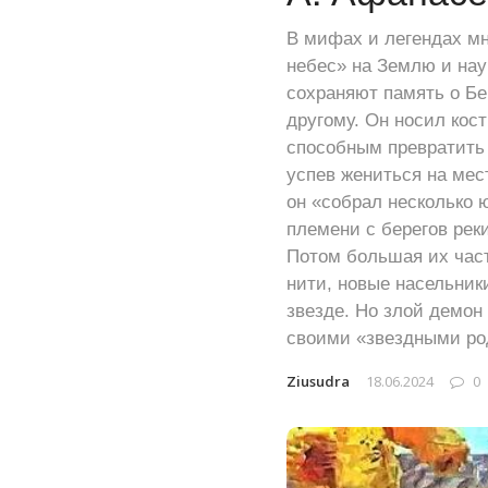
В мифах и легендах мн
небес» на Землю и на
сохраняют память о Бе
другому. Он носил кос
способным превратить 
успев жениться на мес
он «собрал несколько 
племени с берегов рек
Потом большая их част
нити, новые насельник
звезде. Но злой демон
своими «звездными ро
Ziusudra
18.06.2024
0