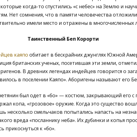
 которые когда-то спустились «с небес» на Землю и нау
м. Нет сомнения, что в памяти человечества отложили
твительно имели место и отражены в многочисленных л
Таинственный Беп Корорти
йцев каяпо
обитает в бескрайних джунглях Южной Амер
диция британских ученых, посетившая эти земли, отмет
ригенов. В древних легендах индейцев говорится о заг
илось в поселении Каяпо». Аборигены называют его Бе
тянин был одет в «бо» — костюм, закрывающий его с г
ржал копа, «грозовое» оружие. Когда это существо вош
шь несколько смельчаков попытались напасть на незна
кого вреда «посланнику неба». Их дубинки и копья прос
ь прикоснуться к «бо».