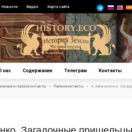
Новости
Видео
Карта сайта
О нас
Содержание
Телеграм
Контакты
›
›
вления и палеоконтакты
Палеоконтакты
А. Афанасенко. Зага
нко. Загадочные пришельцы