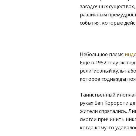
загадочных существах,
различным премудростя
события, которые дейс
Небольшое племя
инде
Еще в 1952 году экспе
религиозный культ або
которое «однажды появ
Таинственный иноплане
руках Беп Коророти де
жители спрятались. Ли
смогли причинить ника
когда кому-то удавалос