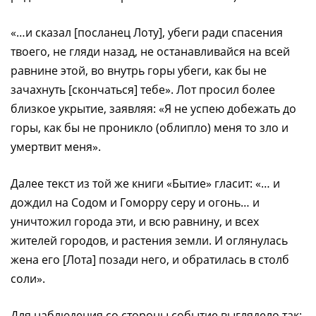
«…и сказал [посланец Лоту], убеги ради спасения
твоего, не гляди назад, не останавливайся на всей
равнине этой, во внутрь горы убеги, как бы не
зачахнуть [скончаться] тебе». Лот просил более
близкое укрытие, заявляя: «Я не успею добежать до
горы, как бы не проникло (облипло) меня то зло и
умертвит меня».
Далее текст из той же книги «Бытие» гласит: «… и
дождил на Содом и Гоморру серу и огонь… и
уничтожил города эти, и всю равнину, и всех
жителей городов, и растения земли. И оглянулась
жена его [Лота] позади него, и обратилась в столб
соли».
Для наблюдения со стороны событие выглядело так: