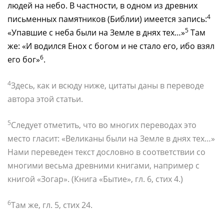
людей на небо. В частности, в одном из древних
4
письменных памятников (Библии) имеется запись:
5
«Упавшие с неба были на Земле в днях тех…»
Там
же: «И водился Енох с богом и не стало его, ибо взял
6
его бог»
.
4
Здесь, как и всюду ниже, цитаты даны в переводе
автора этой статьи.
5
Следует отметить, что во многих переводах это
место гласит: «Великаны были на Земле в днях тех…»
Нами переведен текст дословно в соответствии со
многими весьма древними книгами, например с
книгой «Зогар». (Книга «Бытие», гл. 6, стих 4.)
6
Там же, гл. 5, стих 24.