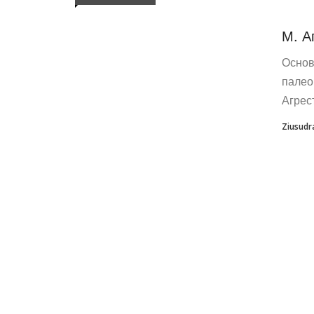
М. 
Основ
палео
Агрес
Ziusudr