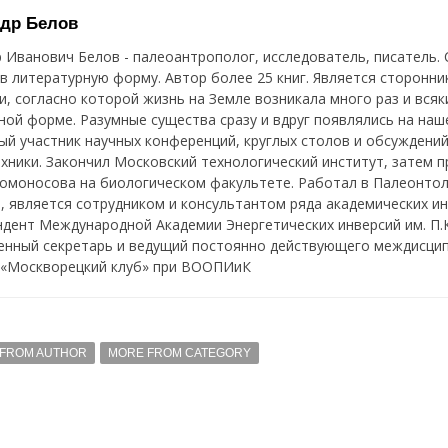
др Белов
 Иванович Белов - палеоантрополог, исследователь, писатель.
в литературную форму. Автор более 25 книг. Является сторонн
, согласно которой жизнь на Земле возникала много раз и всяки
ой форме. Разумные существа сразу и вдруг появлялись на наш
й участник научных конференций, круглых столов и обсуждени
ехники. Закончил Московский технологический институт, затем 
Ломоносова на биологическом факультете. Работал в Палеонто
, является сотрудником и консультантом ряда академических ин
дент Международной Академии Энергетических инверсий им. П.
енный секретарь и ведущий постоянно действующего междисци
 «Москворецкий клуб» при ВООПИиК
FROM AUTHOR
MORE FROM CATEGORY