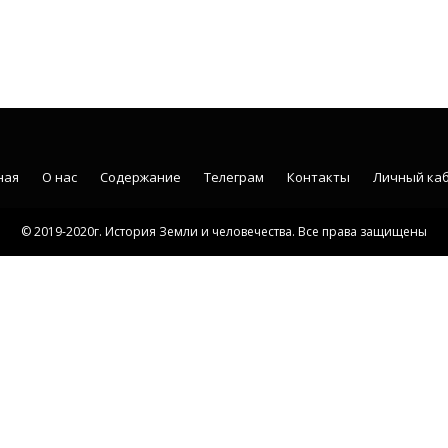
ная
О нас
Содержание
Телеграм
Контакты
Личный ка
© 2019-2020г. История Земли и человечества. Все права защищены