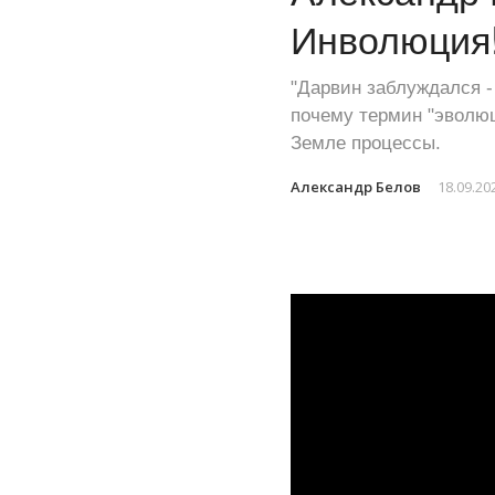
Инволюция
"Дарвин заблуждался -
почему термин "эволюц
Земле процессы.
Александр Белов
18.09.20