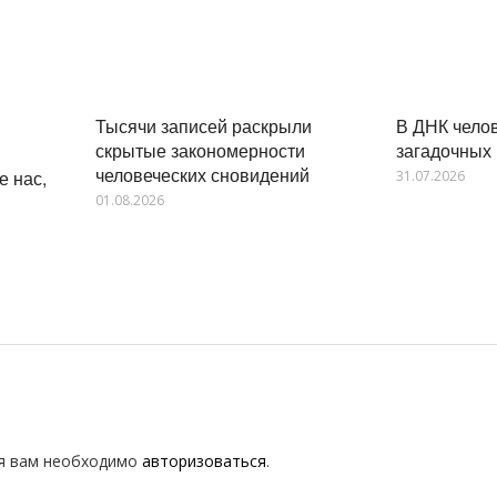
В ДНК чело
Тысячи записей раскрыли
загадочных
скрытые закономерности
человеческих сновидений
е нас,
31.07.2026
01.08.2026
я вам необходимо
авторизоваться
.