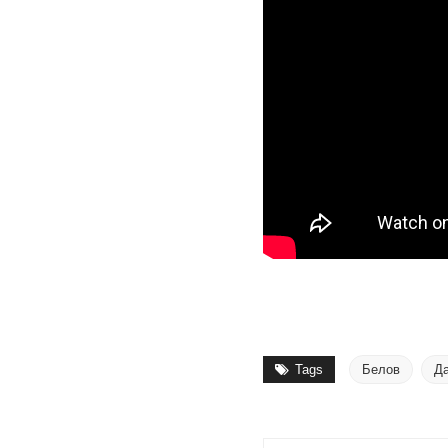
Tags
Белов
Д