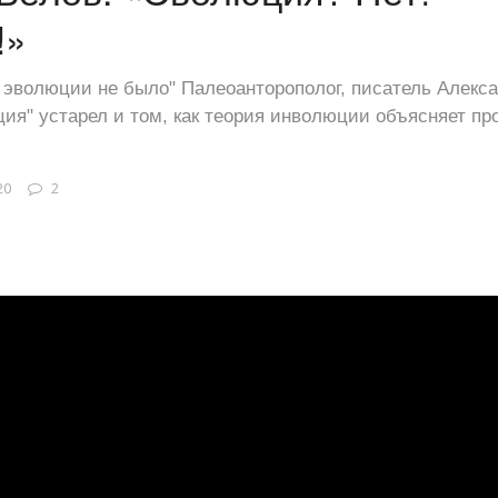
!»
 эволюции не было" Палеоанторополог, писатель Алекса
ия" устарел и том, как теория инволюции объясняет п
20
2