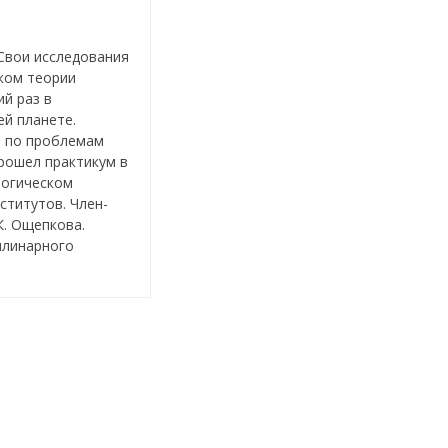
 Свои исследования
иком теории
й раз в
ей планете.
й по проблемам
прошел практикум в
логическом
ститутов. Член-
К. Ощепкова.
плинарного