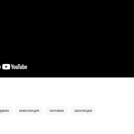
арвин
инволюция
человек
эволюция