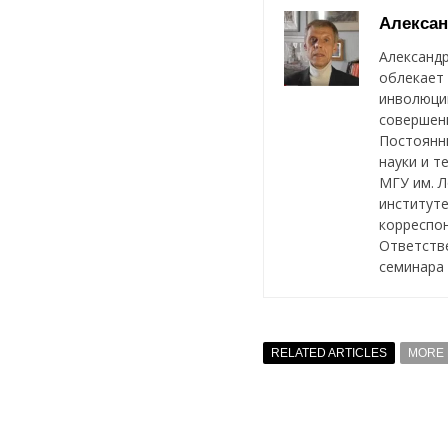
Алексан
Александр
облекает 
инволюции
совершенн
Постоянны
науки и т
МГУ им. 
институте
корреспон
Ответств
семинара
RELATED ARTICLES
MORE 