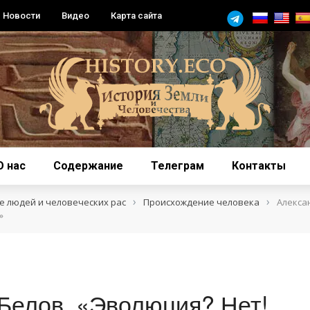
Новости
Видео
Карта сайта
О нас
Содержание
Телеграм
Контакты
›
›
 людей и человеческих рас
Происхождение человека
Алекса
»
Белов. «Эволюция? Нет!