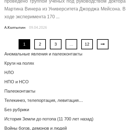
проведено группой ученых под руководством доктора
Мартина Винера из Университета Джорджа Мейсона. В
ходе эксперимента 170 ...
А.Колтыпин
09.04.2026
1
2
3
…
12
Аномальные явления и палеоконтакты
Круги на полях
НЛО
НПО и НСО
Палеоконтакты
Телекинез, телепортация, левитация…
Без рубрики
История Земли до потопа (11 700 лет назад)
Войны богов, демонов и людей