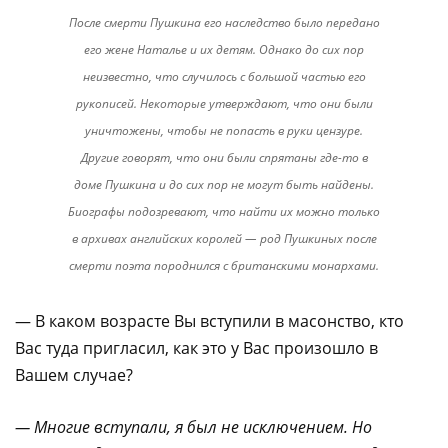
После смерти Пушкина его наследство было передано
его жене Наталье и их детям. Однако до сих пор
неизвестно, что случилось с большой частью его
рукописей. Некоторые утверждают, что они были
уничтожены, чтобы не попасть в руки цензуре.
Другие говорят, что они были спрятаны где-то в
доме Пушкина и до сих пор не могут быть найдены.
Биографы подозревают, что найти их можно только
в архивах английских королей — род Пушкиных после
смерти поэта породнился с британскими монархами.
— В каком возрасте Вы вступили в масонство, кто
Вас туда пригласил, как это у Вас произошло в
Вашем случае?
— Многие вступали, я был не исключением. Но