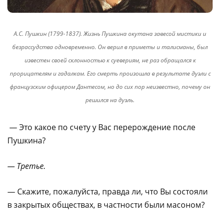
А.С. Пушкин (1799-1837). Жизнь Пушкина окутана завесой мистики и
безрассудства одновременно. Он верил в приметы и талисманы, был
известен своей склонностью к суевериям, не раз обращался к
прорицателям и гадалкам. Его смерть произошла в результате дуэли с
французским офицером Дантесом, но до сих пор неизвестно, почему он
решился на дуэль.
— Это какое по счету у Вас перерождение после
Пушкина?
— Третье.
— Скажите, пожалуйста, правда ли, что Вы состояли
в закрытых обществах, в частности были масоном?