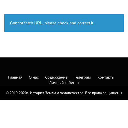
Cannot fetch URL, please check and correct it.
Главная
О нас
Содержание
Телеграм
Контакты
Личный кабинет
© 2019-2020г. История Земли и человечества. Все права защищены