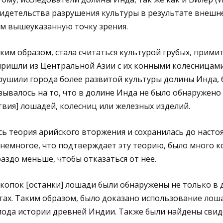
видетельства разрушения культуры в результате внешн
м вышеуказанную точку зрения.
аким образом, стала считаться культурой грубых, прим
пришли из Центральной Азии с их конными колесницами
рушили города более развитой культуры долины Инда, 
азывалось на то, что в долине Инда не было обнаружено
твия] лошадей, колесниц или железных изделий.
ь теория арийского вторжения и сохранилась до насто
немногое, что подтверждает эту теорию, было много к
раздо меньше, чтобы отказаться от нее.
копок [останки] лошади были обнаружены не только в 
тах. Таким образом, было доказано использование лош
ода истории древней Индии. Также были найдены свиде