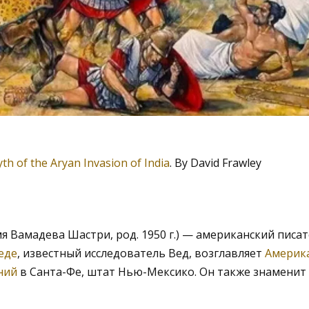
th of the Aryan Invasion of India
. By David Frawley
мя Вамадева Шастри, род. 1950 г.) — американский писат
еде
, известный исследователь Вед, возглавляет
Америк
ний
в Санта-Фе, штат Нью-Мексико. Он также знаменит 