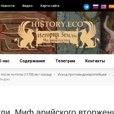
Новости
Видео
Карта сайта
О нас
Содержание
Телеграм
Контакты
›
›
после потопа (11700 лет назад)
Исход протоиндоевропейцев
 Индию
ли. Миф арийского вторжен