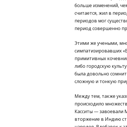
больше изменений, чем
считается, жил в период
периодов мог существо
период совершенно пр
Этими же учеными, мно
симпатизировавших «Ве
примитивных кочевник
либо городскую культу
была довольно сомните
сложную и тонкую прир
Между тем, также указ
происходило множеств
Касситы — завоевали 
вторжение в Индию ст
народов. Вдобавок к эт