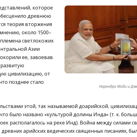
едставлений, которое
 обесценило древнюю
тся теория вторжения
 мнению, около 1500–
ые племена светлокожих
нтральной Азии
окорили ее, завоевав
 развитую
ую цивилизацию, от
что позднее стало
Нарендра Моди и Дэви
ельствами этой, так называемой доарийской, цивилиза
 что было названо «культурой долины Инда» (т. к. боль
ек располагалось на реке Инд). Война между силами св
древних арийских ведических священных писаниях, был