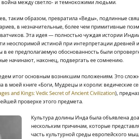
 война между светло- и темнокожими людьми.
ев, таким образом, превратила «Веды», подлинные свя
ариев, в незначительные, более чем примитивные поэ
атчиков. Эта идея — полностью чуждая истории Индии,
ти неоспоримой истиной при интерпретации древней ис
ы в ее предполагаемую обоснованность были опроверг
ые начинают, наконец, подвергать ее сомнению.
едем итог основным возникшим положениям. Это сложн
 в моей книге «Боги, Мудрецы и короли: ведические с
ges and Kings: Vedic Secret of Ancient Civilization
), предна
нейшей проверке этого предмета.
Культура долины Инда была объявлена до
нескольким причинам, которые представл
часть культурной среды европейского мышл