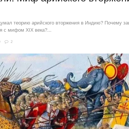
идумал теорию арийского вторжения в Индию? Почему за
я с мифом XIX века?...
0
2