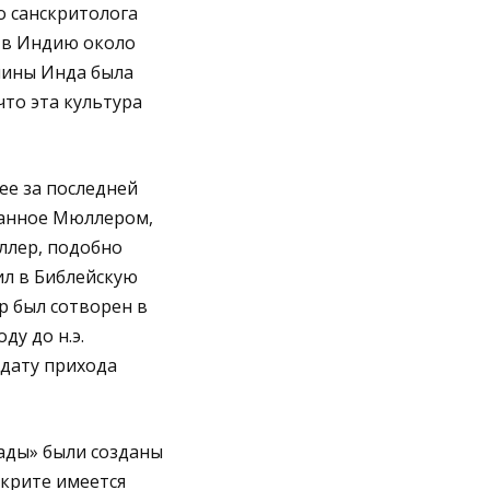
о санскритолога
и в Индию около
олины Инда была
что эта культура
ее за последней
данное Мюллером,
ллер, подобно
ил в Библейскую
р был сотворен в
ду до н.э.
 дату прихода
шады» были созданы
скрите имеется