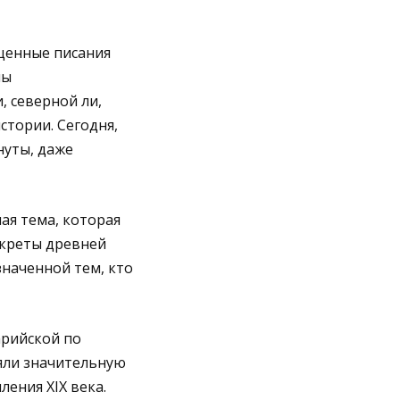
щенные писания
мы
 северной ли,
тории. Сегодня,
нуты, даже
ая тема, которая
екреты древней
значенной тем, кто
арийской по
яли значительную
ения XIX века.