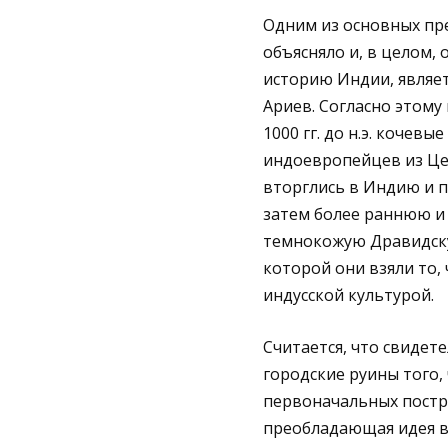
Одним из основных пр
объясняло и, в целом,
историю Индии, являе
Ариев. Согласно этому
1000 гг. до н.э. кочев
индоевропейцев из Це
вторглись в Индию и п
затем более раннюю и
темнокожую Дравидск
которой они взяли то, 
индусской культурой.
Считается, что свидет
городские руины того,
первоначальных постро
преобладающая идея в 