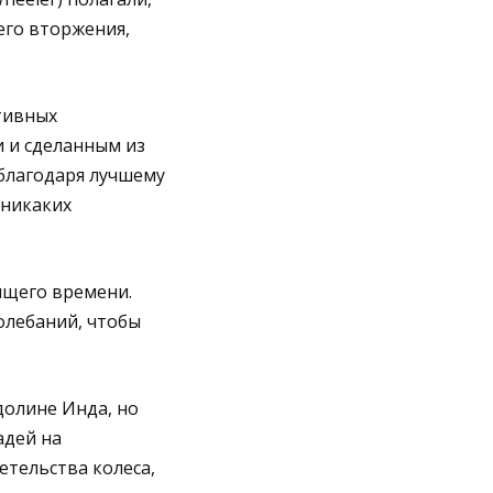
его вторжения,
итивных
 и сделанным из
благодаря лучшему
 никаких
ящего времени.
олебаний, чтобы
долине Инда, но
адей на
тельства колеса,