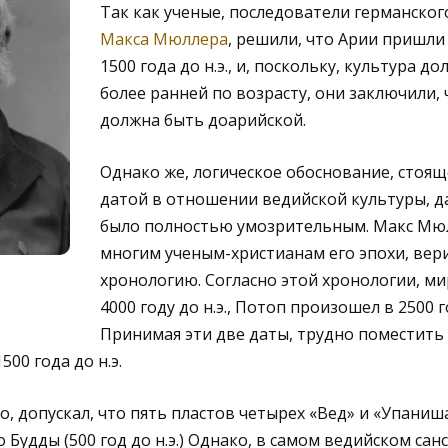
Так как ученые, последователи германског
Макса Мюллера
, решили, что Арии пришл
1500 года до н.э., и, поскольку, культура д
более ранней по возрасту, они заключили, 
должна быть доарийской.
Однако же, логическое обоснование, стоящ
датой в отношении ведийской культуры, 
было полностью умозрительным. Макс Мю
многим ученым-христианам его эпохи, вер
хронологию. Согласно этой хронологии, ми
4000 году до н.э., Потоп произошел в 2500 го
Принимая эти две даты, трудно поместить
00 года до н.э.
, допускал, что пять пластов четырех «Вед» и «Упани
 Будды (500 год до н.э.) Однако, в самом ведийском сан