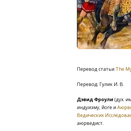
Перевод статьи
The My
Перевод: Гулик И. В.
Дэвид Фроули
(дух. и
индуизму, йоге и
Аюрв
Ведических Исследова
аюрведист.