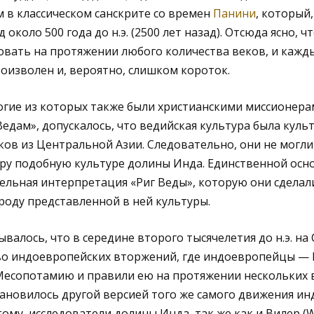
 в классическом санскрите со времен
Панини
, который,
 около 500 года до н.э. (2500 лет назад). Отсюда ясно, ч
вать на протяжении любого количества веков, и кажд
оизволен и, вероятно, слишком короток.
гие из которых также были христианскими миссионера
дам», допускалось, что ведийская культура была культ
ов из Центральной Азии. Следовательно, они не могли
ру подобную культуре долины Инда. Единственной осно
льная интерпретация «Риг Веды», которую они сделали
оду представленной в ней культуры.
ывалось, что в середине второго тысячелетия до н.э. на
о индоевропейских вторжений, где индоевропейцы — 
Месопотамию и правили ею на протяжении нескольких в
ановилось другой версией того же самого движения и
ому, исследователи долины Инда, так же как и Вилер (W