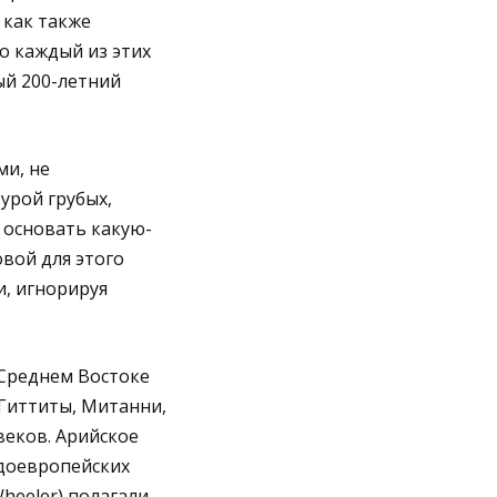
 как также
то каждый из этих
ый 200-летний
ми, не
урой грубых,
 основать какую-
вой для этого
, игнорируя
 Среднем Востоке
Гиттиты, Митанни,
еков. Арийское
ндоевропейских
heeler) полагали,