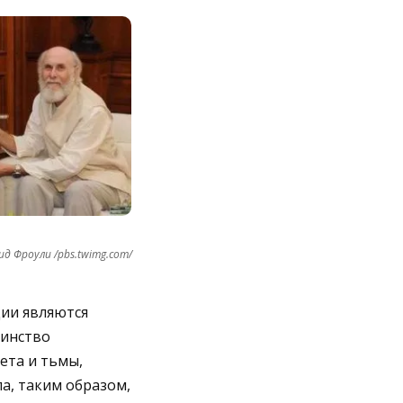
д Фроули /pbs.twimg.com/
ции являются
шинство
ета и тьмы,
а, таким образом,