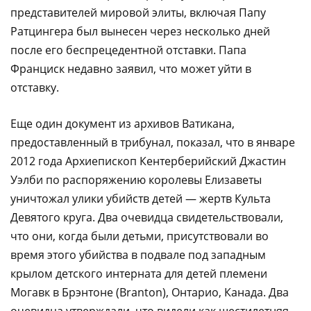
представителей мировой элиты, включая Папу
Ратцингера был вынесен через несколько дней
после его беспрецедентной отставки. Папа
Франциск недавно заявил, что может уйти в
отставку.
Еще один документ из архивов Ватикана,
предоставленный в трибунал, показал, что в январе
2012 года Архиепископ Кентерберийский Джастин
Уэлби по распоряжению королевы Елизаветы
уничтожал улики убийств детей — жертв Культа
Девятого круга. Два очевидца свидетельствовали,
что они, когда были детьми, присутствовали во
время этого убийства в подвале под западным
крылом детского интерната для детей племени
Могавк в Брэнтоне (Branton), Онтарио, Канада. Два
очевидца утверждали, что видели как шестилетняя