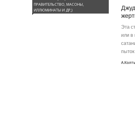
ПРАВИТЕЛЬСТВО, МАСОНЫ,
Джуд
ИЛЛЮМИНАТЫ И ДР,)
жерт
Эта с
или в
сатан
пыток 
А.Колт