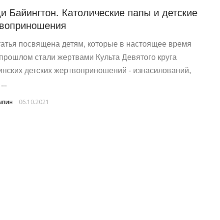
и Байингтон. Католические папы и детские
воприношения
татья посвящена детям, которые в настоящее время
 прошлом стали жертвами Культа Девятого круга
инских детских жертвоприношений - изнасилований,
...
ыпин
06.10.2021