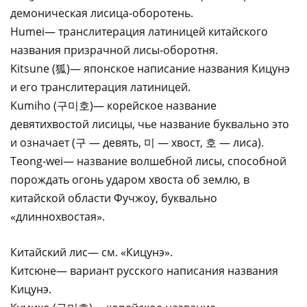
демоническая лисица-оборотень.
Humei— транслитерация латиницей китайского
названия призрачной лисы-оборотня.
Kitsune (狐)— японское написание названия Кицунэ
и его транслитерация латиницей.
Kumiho (구미호)— корейское название
девятихвостой лисицы, чье название буквально это
и означает (구 — девять, 미 — хвост, 호 — лиса).
Teong-wei— название волшебной лисы, способной
порождать огонь ударом хвоста об землю, в
китайской области Фучжоу, буквально
«длиннохвостая».
Китайский лис— см. «Кицунэ».
Китсюне— вариант русского написания названия
Кицунэ.