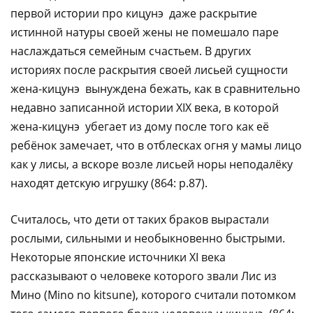
первой истории про кицунэ даже раскрытие
истинной натуры своей жены не помешало паре
наслаждаться семейным счастьем. В других
историях после раскрытия своей лисьей сущности
жена-кицунэ вынуждена бежать, как в сравнительно
недавно записанной истории XIX века, в которой
жена-кицунэ убегает из дому после того как её
ребёнок замечает, что в отблесках огня у мамы лицо
как у лисы, а вскоре возле лисьей норы неподалёку
находят детскую игрушку (864: p.87).
Считалось, что дети от таких браков вырастали
рослыми, сильными и необыкновенно быстрыми.
Некоторые японские источники XI века
рассказывают о человеке которого звали Лис из
Мино (Mino no kitsune), которого считали потомком