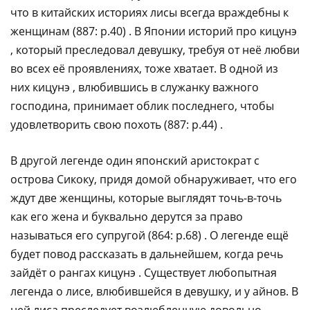
что в китайских историях лисы всегда враждебны к
женщинам (887: p.40) . В Японии историй про кицунэ
, который преследовал девушку, требуя от неё любви
во всех её проявлениях, тоже хватает. В одной из
них кицунэ , влюбившись в служанку важного
господина, принимает облик последнего, чтобы
удовлетворить свою похоть (887: p.44) .
В другой легенде один японский аристократ c
острова Сикоку, придя домой обнаруживает, что его
ждут две женщины, которые выглядят точь-в-точь
как его жена и буквально дерутся за право
называться его супругой (864: p.68) . О легенде ещё
будет повод рассказать в дальнейшем, когда речь
зайдёт о рангах кицунэ . Существует любопытная
легенда о лисе, влюбившейся в девушку, и у айнов. В
ней лиса преследует возлюбленную довольно