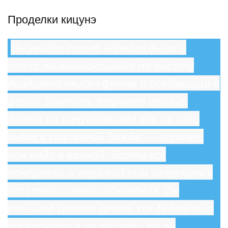
Проделки кицунэ
​​‌‌‌​ ​​​‌‌‌
Он увидел столб чёрного дыма и
пепла, возвышающийся на высоту
двадцати тысяч футов и оседающий в
форме зонтика, закрывая солнце.
Затем он почувствовал как на него
льётся странный дождь, — горячее,
чем вода в ванной. Затем всё
почернело, и гора под ним затряслась
от самого своего основания. Он
услышал грохот грома, как будто мир
раскалывался на кусочки. Но он