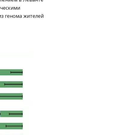
ическими
из генома жителей