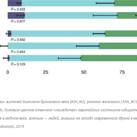
о» жителей Ашкелона бронзового века (ASH_IA2), раннего железного ( ASH_IA1)
LBA). Лиловым цветом отмечено «наследство» европейских охотников-собират
 в медном веке, зеленым — людей, живших на западе современного Ирана в ме
 Advances, 2019