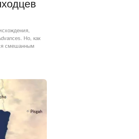
ыходцев
исхождения,
dvances. Но, как
тся смешанным