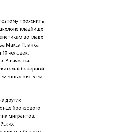
поэтому прояснить
шкелоне кладбище
енетикам во главе
тва Макса Планка
10 человек,
в. В качестве
 жителей Северной
ременных жителей
на других
конце бронзового
олна мигрантов,
ейских
влением в Леванте