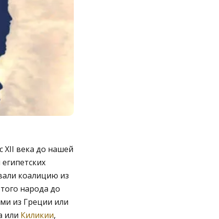
XII века до нашей
 египетских
овали коалицию из
этого народа до
ами из Греции или
а или
Киликии
,