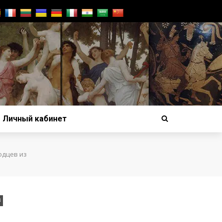
Личный кабинет
одцев из
В