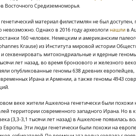
в Восточного Средиземноморья.
генетический материал филистимлян не был доступен, 
 невозможно. Однако в 2016 году археологи
нашли
в А
 останки 160 человек. Немецким и американским палеог
Johannes Krause) из Института мировой истории Общес
 и секвенировать митохондриальные и ядерные геномы 
ысячи лет назад, во время бронзового и железного веко
зяли опубликованные геномы 638 древних европейцев,
овременных Ирана и Армении, а также геномы 4943 сов
ций.
зовом веке жители Ашкелона генетически были похожи 
елей территории современного западного Ирана. Но в 
ека (3,3-3,1 тысячи лет назад) в Ашкелоне появилась в
 Европы. Эти люди генетически были похожи на европ
ков-собирателей. По времени эта волна совпала с поя