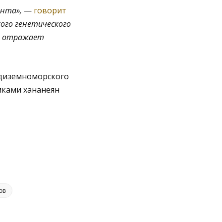
нта»,
—
говорит
ого генетического
ка отражает
едиземноморского
мками хананеян
ов