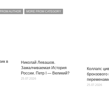
FROM AUTHOR
MORE FROM CATEGORY
ик в
Николай Левашов.
Замалчиваемая История
Коллапс ци
России. Петр I — Великий?
бронзового 
25.07.2026
переменами
25.07.2026