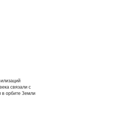
вилизаций
века связали с
 в орбите Земли