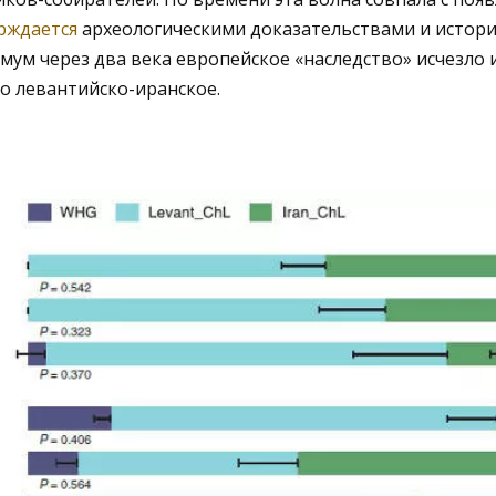
рждается
археологическими доказательствами и истор
мум через два века европейское «наследство» исчезло 
о левантийско-иранское.