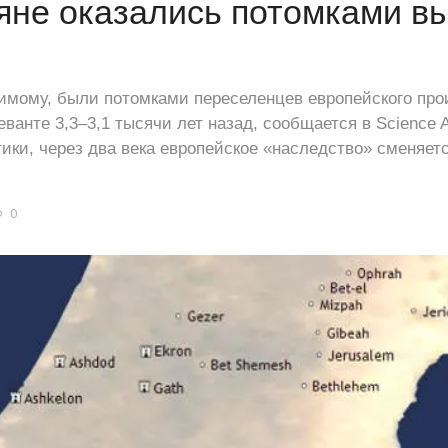
не оказались потомками в
имому, были потомками переселенцев европейского про
ванте 3,3–3,1 тысячи лет назад, сообщается в Science A
ики, через два века европейское «наследство» сменяе
0