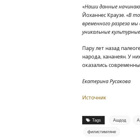
«
Наши данные начинаю
Йоханнес Краузе.
«В то
временного разреза мы
уникальные культурные
Пару лет назад палео
народа, хананеян. У н
оказались современны
Екатерина Русакова
Источник
Tags
Ашдод
А
филистимляне