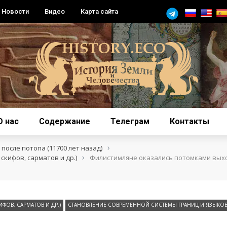
Новости
Видео
Карта сайта
О нас
Содержание
Телеграм
Контакты
›
после потопа (11700 лет назад)
›
скифов, сарматов и др.)
Филистимляне оказались потомками вых
ИФОВ, САРМАТОВ И ДР.)
СТАНОВЛЕНИЕ СОВРЕМЕННОЙ СИСТЕМЫ ГРАНИЦ И ЯЗЫКО