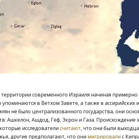
территории современного Израиля начиная примерно с 
 упоминаются в Ветхом Завете, а также в ассирийских и
млян не было централизованного государства, они осн
тв: Ашкелон, Ашдод, Геф, Экрон и Газа. Происхождение 
екоторые исследователи
считают
, что они были выходц
ья, другие предполагают, что они
мигрировали
с Кипр