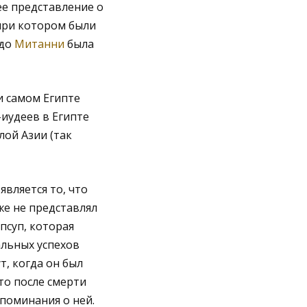
ее представление о
 при котором были
 до
Митанни
была
и самом Египте
иудеев в Египте
лой Азии (так
вляется то, что
же не представлял
псуп, которая
альных успехов
т, когда он был
то после смерти
упоминания о ней.