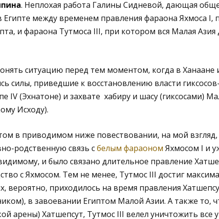
ыпина
. Неплохая работа Галины Сидневой, дающая общ
в Египте между временем правления фараона Яхмоса I,
пта, и фараона Тутмоса III, при котором вся Малая Азия
онять ситуацию перед тем моментом, когда в Ханаане 
ь силы, приведшие к восстановлению власти гиксосов-
 IV (Эхнатоне) и захвате хабиру и шасу (гиксосами) Ма
ому Исходу).
м в приводимом ниже повествовании, на мой взгляд, я
овно-родственную связь с
белым фараоном
Яхмосом I и у
о-видимому, и было связано длительное правление Хатше
тво с Яхмосом. Тем не менее, Тутмос III достиг максим
х, вероятно, приходилось на время правления Хатшепсу
ком), в завоевании Египтом Малой Азии. А также то, ч
кой арены) Хатшепсут, Тутмос III велел уничтожить все 