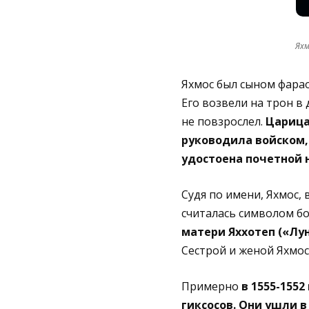
Яхм
Яхмос был сыном фараон
Его возвели на трон в
не повзрослел.
Царица
руководила войском, 
удостоена почетной 
Судя по имени, Яхмос, 
считалась символом б
матери Яххотеп («Лу
Сестрой и женой Яхмоса
Примерно
в 1555-1552
гиксосов. Они ушли 