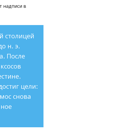
т надписи в
ей столицей
 н. э.
а. После
иксосов
естине.
достиг цели:
хмос снова
иное