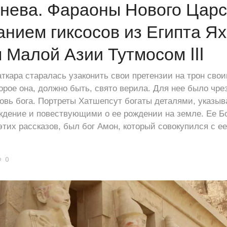
нева. Фараоны Нового Царс
анием гиксосов из Египта Ях
 Малой Азии Тутмосом III
кара старалась узаконить свои претензии на трон сво
орое она, должно быть, свято верила. Для нее было чре
кровь бога. Портреты Хатшепсут богаты деталями, указы
ждение и повествующими о ее рождении на земле. Ее 
 этих рассказов, был бог Амон, который совокупился с 
0