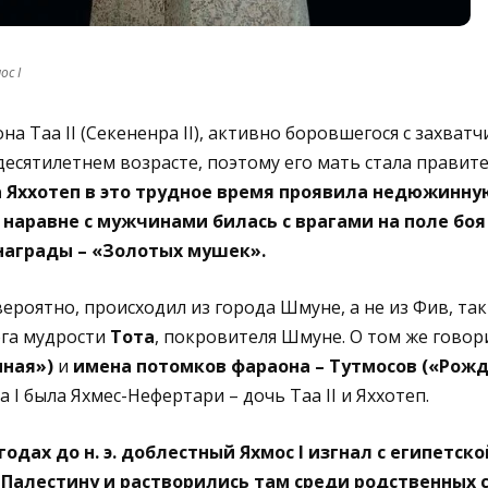
ос I
а Таа II (Секененра II), активно боровшегося с захват
 десятилетнем возрасте, поэтому его мать стала правит
 Яххотеп в это трудное время проявила недюжинную
наравне с мужчинами билась с врагами на поле боя
награды – «Золотых мушек».
вероятно, происходил из города Шмуне, а не из Фив, так
ога мудрости
Тота
, покровителя Шмуне. О том же говор
нная»)
и
имена потомков фараона – Тутмосов («Рожд
 I была Яхмес-Нефертари – дочь Таа II и Яххотеп.
 годах до н. э. доблестный Яхмос I изгнал с египетск
в Палестину и растворились там среди родственных 