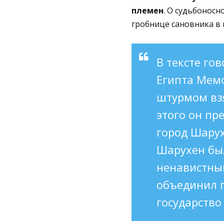
племен
. О судьбонос
гробнице сановника в г
В тексте го
Египта Мемф
штурмом взя
этого он пр
город Шарух
Шарухен был
ненавистный
объединил п
государство