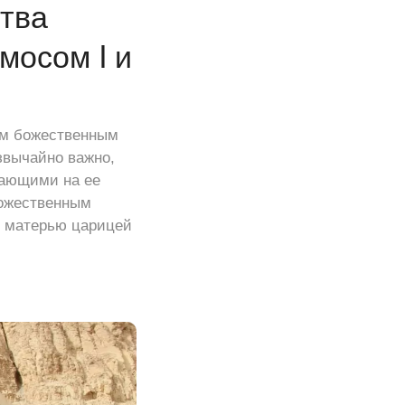
тва
мосом I и
им божественным
звычайно важно,
вающими на ее
Божественным
ее матерью царицей