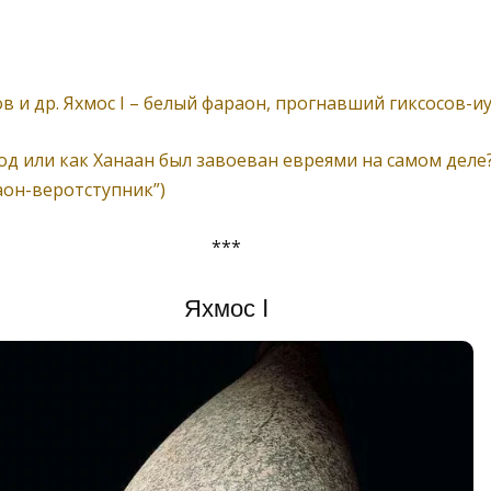
ов и др. Яхмос I – белый фараон, прогнавший гиксосов-и
од или как Ханаан был завоеван евреями на самом деле?
аон-веротступник”)
***
Яхмос I