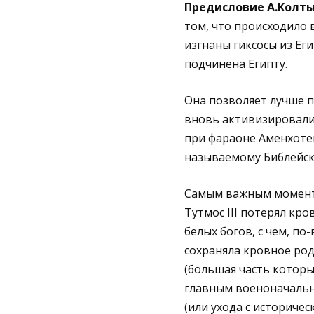
Предисловие А.Колт
том, что происходило 
изгнаны гиксосы из Еги
подчинена Египту.
Она позволяет лучше п
вновь активизировалис
при фараоне Аменхотепе
называемому Библейск
Самым важным моменто
Тутмос III потерял кр
белых богов, с чем, п
сохраняла кровное родс
(большая часть которы
главным военоначальни
(или ухода с историчес