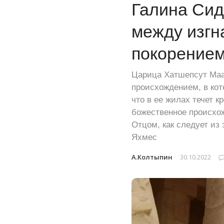
Галина Сид
между изгн
покорением
Царица Хатшепсут Маат
происхождением, в кот
что в ее жилах течет 
божественное происхо
Отцом, как следует из
Яхмес
А.Колтыпин
30.10.2022