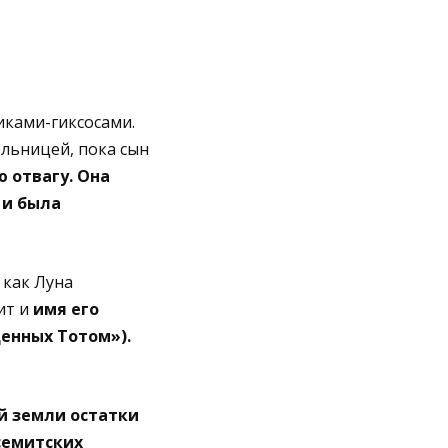
чиками-гиксосами.
ельницей, пока сын
 отвагу. Она
 и была
 как Луна
ит и
имя его
енных Тотом»).
ой земли остатки
семитских