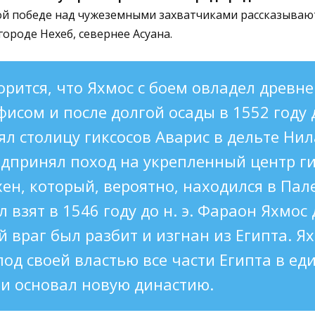
ной победе над чужеземными захватчиками рассказываю
ороде Нехеб, севернее Асуана.
ворится, что Яхмос с боем овладел древн
исом и после долгой осады в 1552 году до
л столицу гиксосов Аварис в дельте Нил
едпринял поход на укрепленный центр г
ен, который, вероятно, находился в Пал
 взят в 1546 году до н. э. Фараон Яхмос 
 враг был разбит и изгнан из Египта. Я
од своей властью все части Египта в ед
 и основал новую династию.