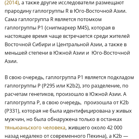
(2014)
, а также другие исследователи размещают
прародину гаплогруппы R в Юго-Восточной Азии.
Сама гаплогруппа R является потомком
гаплогруппы P1 (снипмаркер M45), которая в
настоящее время чаще встречается среди жителей
Восточной Сибири и Центральной Азии, а также в
меньшей степени в Южной Азии и Юго-Восточной
Азии.
В свою очередь, гаплогруппа P1 является подкладом
гаплогруппы Р (P295 или K2b2), это разделение, по
расчетам генетиков, произошло в Южной Азии. А
гаплогруппа Р, в свою очередь, произошла от K2b
(P331), которая не была идентифицирована у живых
мужчин, но была обнаружена только в останках
тяньюаньского человека
, жившего около 42 000
назад недалеко от современного Пекина), а K2b —