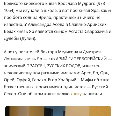
Великого киевского князя Ярослава Мудрого (978 —
1054) мы изучали в школе, а вот про князя Яра, как и
про бога солнца Ярило, практически ничего не
известно. У Александра Асова в Славяно-Арийских
Ведах князь Яр является сыном Асгаста Сварожича и
Дулебы (Дулии).
А вот у писателей Виктора Медикова и Дмитрия
Логинова князь Яр — это АРИЙ ГИПЕРБОРЕЙСКИЙ —
эпический ПРАОТЕЦ РУССКИХ РОДОВ, известен
человечеству под разными именами: Арес, Яр, Орь,
Орей, Орфей, Геракл, Егор Храбрый… Мифы об этих
божественных героях имеют один исток — Русский
Север. Они об этом князе целую
книгу
написали.