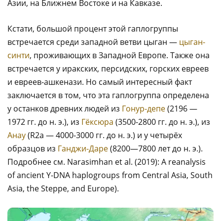
Азии, на Ближнем Востоке и на Кавказе.
Кстати, большой процент этой гаплогруппы
встречается среди западной ветви цыган —
цыган-
синти
, проживающих в Западной Европе. Также она
встречается у иракских, персидских, горских евреев
и евреев-ашкенази. Но самый интересный факт
заключается в том, что эта гаплогруппа определена
у останков древних людей из
Гонур-депе
(2196 —
1972 гг. до н. э.), из
Гёксюра
(3500-2800 гг. до н. э.), из
Анау
(R2a — 4000-3000 гг. до н. э.) и у четырёх
образцов из
Ганджи-Даре
(8200—7800 лет до н. э.).
Подробнее см. Narasimhan et al. (2019): A reanalysis
of ancient Y-DNA haplogroups from Central Asia, South
Asia, the Steppe, and Europe).