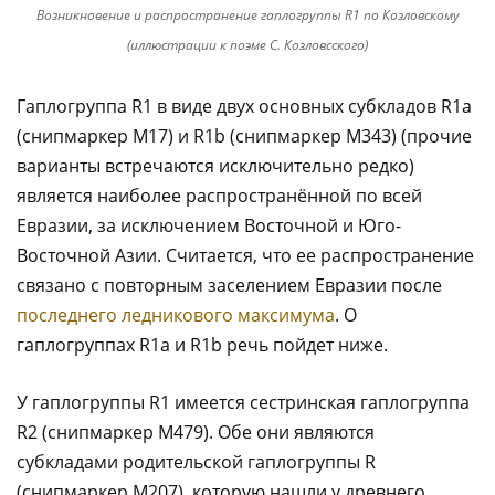
Возникновение и распространение гаплогруппы R1 по Козловскому
(иллюстрации к поэме С. Козловсского)
Гаплогруппа R1 в виде двух основных субкладов R1a
(снипмаркер M17) и R1b (снипмаркер M343) (прочие
варианты встречаются исключительно редко)
является наиболее распространённой по всей
Евразии, за исключением Восточной и Юго-
Восточной Азии. Считается, что ее распространение
связано с повторным заселением Евразии после
последнего ледникового максимума
. О
гаплогруппах R1a и R1b речь пойдет ниже.
У гаплогруппы R1 имеется сестринская гаплогруппа
R2 (снипмаркер M479). Обе они являются
субкладами родительской гаплогруппы R
(снипмаркер M207), которую нашли у древнего