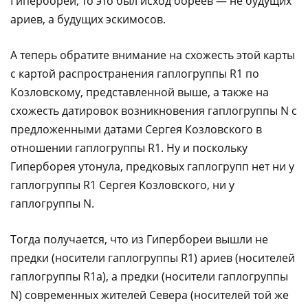
Гипербореи, то это был исход бореев — не будущих
ариев, а будущих эскимосов.
А теперь обратите внимание на схожесть этой карты
с картой распространения гаплогруппы R1 по
Козловскому, представленной выше, а также на
схожесть датировок возникновения гаплогруппы N с
предложенными датами Сергея Козловского в
отношении гаплогруппы R1. Ну и поскольку
Гиперборея утонула, предковых гаплогрупп нет ни у
гаплогруппы R1 Сергея Kозловского, ни у
гаплогруппы N.
Тогда получается, что из Гипербореи вышли не
предки (носители гаплогруппы R1) ариев (носителей
гаплогруппы R1а), а предки (носители гаплогруппы
N) современных жителей Севера (носителей той же