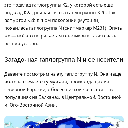
это подклад гаплогруппы K2, у которой есть еще
подклад K2a, родная сестра гаплогруппы K2b. Так
вот у этой K2b в 4-ом поколении (мутации)
появилась гаплогруппа N (снипмаркер M231). Опять
же — всё это по расчетам генетиков и такая связь
весьма условна.
Загадочная гаплогруппа N и ее носители
Давайте посмотрим на эту гаплогруппу N. Она чаще
всего встречается у мужчин, происходящих из
северной Евразии, с более низкой частотой — в
популяциях на Балканах, в Центральной, Восточной
и Юго-Восточной Азии.