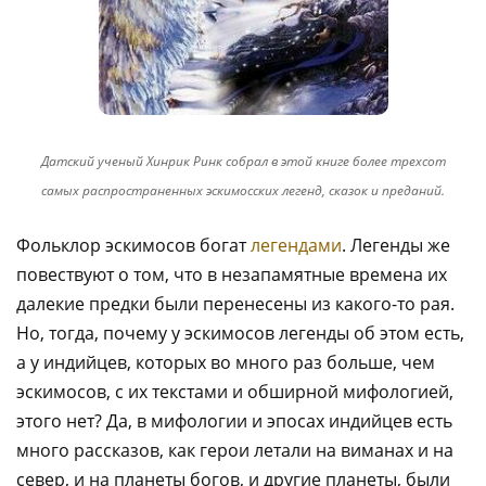
Датский ученый Хинрик Ринк собрал в этой книге более трехсот
самых распространенных эскимосских легенд, сказок и преданий.
Фольклор эскимосов богат
легендами
. Легенды же
повествуют о том, что в незапамятные времена их
далекие предки были перенесены из какого-то рая.
Но, тогда, почему у эскимосов легенды об этом есть,
а у индийцев, которых во много раз больше, чем
эскимосов, с их текстами и обширной мифологией,
этого нет? Да, в мифологии и эпосах индийцев есть
много рассказов, как герои летали на виманах и на
север, и на планеты богов, и другие планеты, были