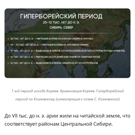
1-ый период исхода бореев. Арьянизация бореев. Гиперборейский
период по Козловскому (иллюстрация к поэме С. Козловского)
До VII тыс. до н. э. арии жили на читайской земле, что
соответствует районам Центральной Сибири.