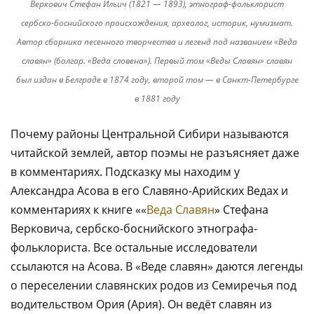
Веркович Стефан Ильич (1821 — 1893), этнограф-фольклорист
сербско-боснийского происхождения, археолог, историк, нумизмат.
Автор сборника песенного творчества и легенд под названием «Веда
славян» (болгар. «
Веда словена»). Первый том «Веды Славян» славян
был издан в Белграде в 1874 году, второй том — в Санкт-Петербурге
в 1881 году
Почему районы Центральной Сибири называются
читайской землей, автор поэмы не разъясняет даже
в комментариях. Подсказку мы находим у
Александра Асова в его Славяно-Арийских Ведах и
комментариях к книге ««
Веда Славян
» Стефана
Верковича, сербско-боснийского этнографа-
фольклориста. Все остальные исследователи
ссылаются на Асова. В «Веде славян» даются легенды
о переселении славянских родов из Семиречья под
водительством Ория (Ария). Он ведёт славян из