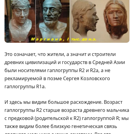
Это означает, что жители, а значит и строители
древних цивилизаций и государств в Средней Азии
были носителями гаплогруппы R2 и R2a, а не
рекламируемой в поэме Сергея Козловского
гаплогруппы R1а.
И здесь мы видим большое расхождение. Возраст
гаплогруппы R2 старше возраста древнего мальчика
с предковой (родительской к R2) гаплогруппой R; мы
также видим более близкую генетическая связь