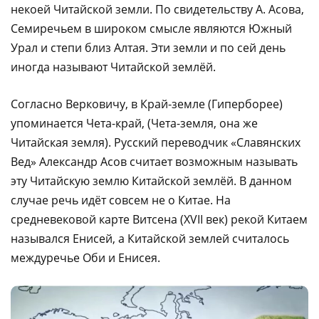
некоей Читайской земли. По свидетельству А. Асова,
Семиречьем в широком смысле являются Южный
Урал и степи близ Алтая. Эти земли и по сей день
иногда называют Читайской землёй.
Согласно Верковичу, в Край-земле (Гиперборее)
упоминается Чета-край, (Чета-земля, она же
Читайская земля). Русский переводчик «Славянских
Вед» Александр Асов считает возможным называть
эту Читайскую землю Китайской землёй. В данном
случае речь идёт совсем не о Китае. На
средневековой карте Витсена (XVII век) рекой Китаем
назывался Енисей, а Китайской землей считалось
междуречье Оби и Енисея.