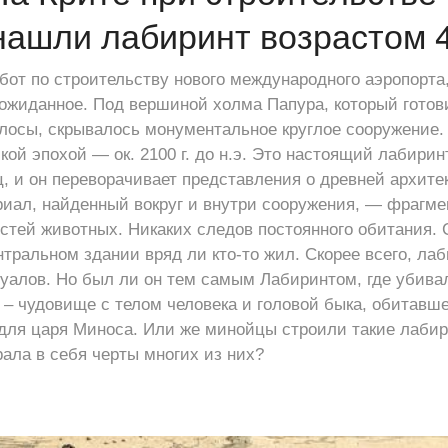
нашли лабиринт возрастом 
абот по строительству нового международного аэропорта
еожиданное. Под вершиной холма Папура, который готов
лосы, скрывалось монументальное круглое сооружение.
ой эпохой — ок. 2100 г. до н.э. Это настоящий лабирин
, и он переворачивает представления о древней архитек
иал, найденный вокруг и внутри сооружения, — фрагме
стей животных. Никаких следов постоянного обитания.
нтральном здании вряд ли кто-то жил. Скорее всего, ла
уалов. Но был ли он тем самым Лабиринтом, где убива
– чудовище с телом человека и головой быка, обитавше
для царя Миноса. Или же минойцы строили такие лабир
рала в себя черты многих из них?