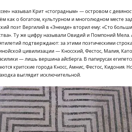
сее» называл Крит «стоградным» — островом с девяно
нём как о богатом, культурном и многолюдном месте за
кий поэт Вергилий в «Энеиде» вторил ему: «Сто больш
тва». Ту же цифру называли Овидий и Помпоний Мела.
ятилетий подтверждают: за этими поэтическими строк
нойской цивилизации — Кносский, Фестос, Малия, Като-
Василики — лишь вершина айсберга. В папирусах египет
ются критские города Кносс, Амнис, Фестос, Кидония. Н
аходка выглядит исключительной.