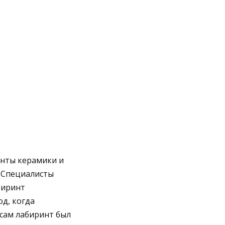
енты керамики и
. Специалисты
биринт
д, когда
сам лабиринт был