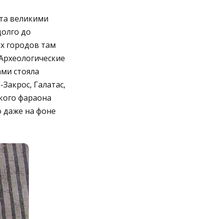
ста великими
долго до
их городов там
 Археологические
ами стояла
Закрос, Галатас,
ского фараона
о даже на фоне