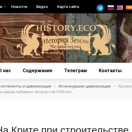
и
Новости
Видео
Карта сайта
О нас
Содержание
Телеграм
Контакты
›
›
континенты и цивилизации
Исчезнувшие цивилизации
Хроник
а нашли лабиринт возрастом 4100 лет
На Крите при строительстве