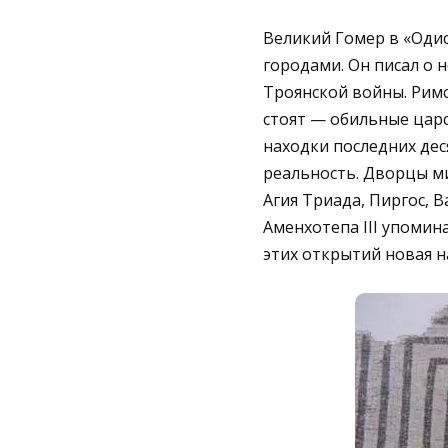
Великий Гомер в «Одис
городами. Он писал о 
Троянской войны. Римс
стоят — обильные царс
находки последних дес
реальность. Дворцы ми
Агия Триада, Пиргос, 
Аменхотепа III упомина
этих открытий новая н