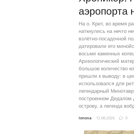
аэропорта 
На о. Крит, во время р
наткнулись на нечто н
взлётно-посадочной по
датировали его минойск
восьми каменных колец
Археологический матер
большое количество ко
пришли к выводу: в це
использовался для рит
легендарный Минотавр 
построенном Дедалом 
острову, а легенда воб
Ionova
12.06.2026
0