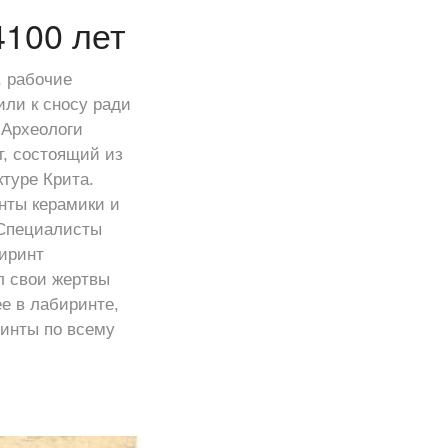
4100 лет
, рабочие
или к сносу ради
 Археологи
т, состоящий из
туре Крита.
нты керамики и
 Специалисты
биринт
л свои жертвы
е в лабиринте,
инты по всему