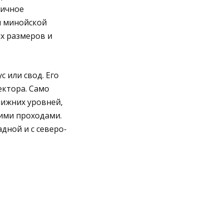
тичное
я минойской
х размеров и
 или свод. Его
ектора. Само
нижних уровней,
ими проходами.
дной и с северо-