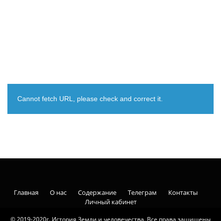
Cannot fetch URL, please check and correct it.
Главная
О нас
Содержание
Телеграм
Контакты
Личный кабинет
© 2019-2020г. История Земли и человечества. Все права защищены