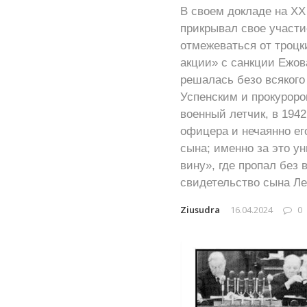
В своем докладе на ХХ
прикрывал свое участи
отмежеваться от троцки
акции» с санкции Ежова
решалась безо всякого
Успенским и прокуроро
военный летчик, в 1942
офицера и нечаянно ег
сына; именно за это у
вину», где пропал без 
свидетельство сына Ле
Ziusudra
16.04.2024
0