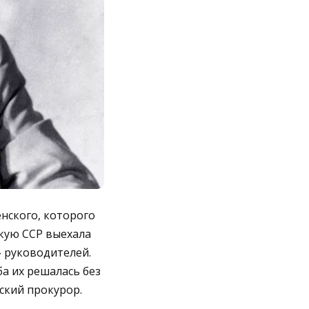
енского, которого
кую ССР выехала
 руководителей.
ба их решалась без
ский прокурор.