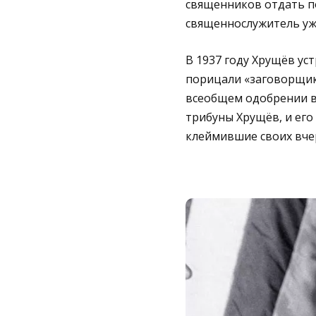
священников отдать по
священнослужитель уже
В 1937 году Хрущёв ус
порицали «заговорщико
всеобщем одобрении вс
трибуны Хрущёв, и его
клеймившие своих вче