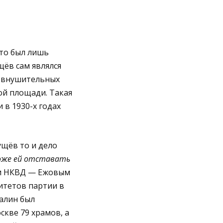
это был лишь
щёв сам являлся
л внушительных
ой площади. Такая
 в 1930-х годах
ущёв то и дело
оже ей отставать
ки НКВД — Ежовым
итетов партии в
талин был
скве 79 храмов, а