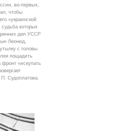
ссии, во-первых,
ал, чтобы
 его «украинской
, судьба которых
тренних дел УССР
сын Леонид,
бутылку с головы
оляя пощадить
а фронт «искупать
ровергает
 П. Судоплатова.