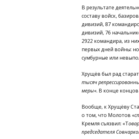
В результате деятельн
составу войск, базиро
дивизий, 87 командиро
дивизий, 76 начальник
2922 командира, из них
первых дней войны: но
сумбурные или невыпол
Хрущёв был рад старат
тысяч репрессированны
меры
«. В конце концов
Вообще, к Хрущёву Ста
о том, что Молотов «
с
Кремля съязвил: «Т
овар
председателя Совнарко