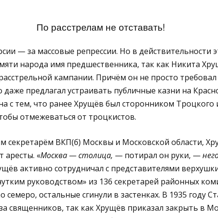
По расстрелам не отставать!
рсии — за массовые репрессии. Но в действительности 
мяти народа имя предшественника, так как Никита Хру
расстрельной кампании. Причём он не просто требова
о даже предлагал устраивать публичные казни на Красн
на с тем, что ранее Хрущёв был сторонником Троцкого и
 чтобы отмежеваться от троцкистов.
ым секретарём ВКП(б) Москвы и Московской области, Хр
т аресты. «
Москва — столица,
— потирал он руки, —
нег
рущёв активно сотрудничал c представителями верхуш
«чутким руководством» из 136 секретарей районных ком
 семеро, остальные сгинули в застенках. В 1935 году С
за священников, так как Хрущёв приказал закрыть в Мо