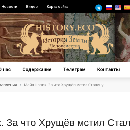
Новости
Видео
Карта сайта
О нас
Содержание
Телеграм
Контакты
›
равления
Майя Новик. За что Хрущёв мстил Сталину
. За что Хрущёв мстил Ста