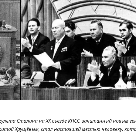
 культа Сталина на XX съезде КПСС, зачитанный новым г
китой Хрущёвым, стал настоящей местью человеку, кото