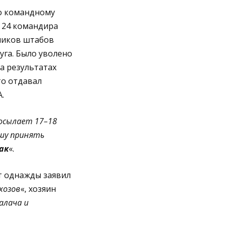
по командному
, 24 командира
ников штабов
уга. Было уволено
на результатах
то отдавал
.
осылает 17–18
ошу принять
ак
«.
т однажды заявил
хозов
«, хозяин
алача и