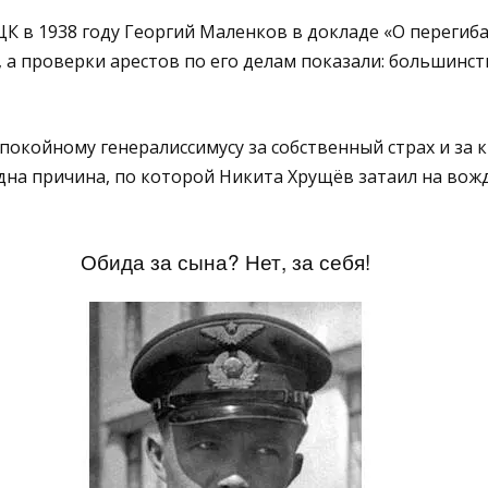
К в 1938 году Георгий Маленков в докладе «О перегиба
а проверки арестов по его делам показали: большинст
 покойному генералиссимусу за собственный страх и за 
одна причина, по которой Никита Хрущёв затаил на вож
Обида за сына? Нет, за себя!