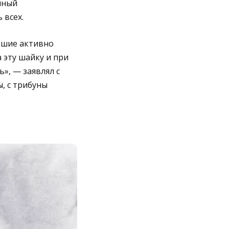
нный
 всех.
вшие активно
 эту шайку и при
», — заявлял с
, с трибуны