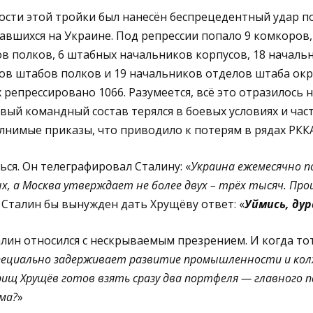
ости этой тройки был нанесён беспрецедентный удар 
вавшихся на Украине. Под репрессии попало 9 комкоров
в полков, 6 штабных начальников корпусов, 18 началь
ов штабов полков и 19 начальников отделов штаба окр
 репрессировано 1066. Разумеется, всё это отразилось 
вый командный состав терялся в боевых условиях и час
нимые приказы, что приводило к потерям в рядах РККА
ься. Он телеграфировал Сталину: «
Украина ежемесячно п
х, а Москва утверждает не более двух – трёх тысяч. Пр
 Сталин бы вынужден дать Хрущёву ответ: «
Уймись, дур
лин относился с нескрываемым презрением. И когда то
пециально задерживает развитие промышленности и кол
ищ Хрущёв готов взять сразу два портфеля — главного п
ма?
»