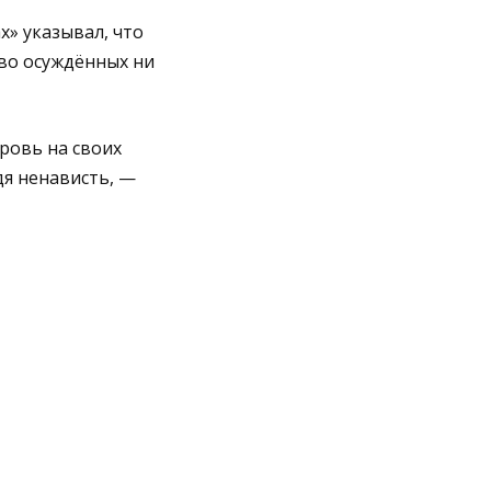
х» указывал, что
во осуждённых ни
кровь на своих
дя ненависть, —