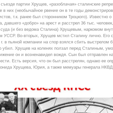
 съезде партии Хрущев, «разоблачая» сталинские репре
е в них (необычайное рвение он в те годы демонстриров
стов, т.к. ранее был сторонником Троцкого). Известно о
, давшего «добро» на арест и расстрел 36 тыс. человек
 суда (и без ведома Сталина) Хрущевым, наркомом вну
м УССР. Во-вторых, Хрущев мстил Сталину лично. Его 
 г. в пьяной компании на спор взялся сбить выстрелом 
о убил. Хрущев на коленях ползал перед Сталиным, ум
нижение он и возненавидел вождя. Сын был отправлен н
вести. Есть версия, что он был расстрелян, однако ее оп
онида Хрущева, Юрия, а также мемуары генерала НКВД