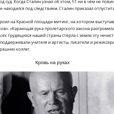
д суд. Когда Сталин узнал об этом, 51 ни в чём не пови
 находился под следствием. Сталин приказал отпустить
троил на Красной площади митинг, на котором выступа
в». «Карающая рука пролетарского закона разгромила
ех трудящихся нашей страны стёрла с земли эту нечисть
 поддерживали учителя и артисты, писатели и режиссёры
рашних коллег.
Кровь на руках