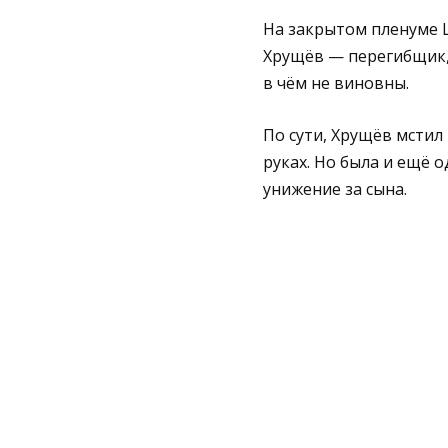
На закрытом пленуме Ц
Хрущёв — перегибщик, 
в чём не виновны.
По сути, Хрущёв мстил
руках. Но была и ещё 
унижение за сына.