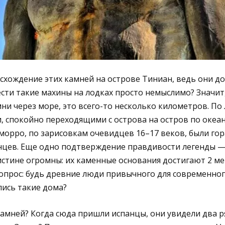
схождение этих камней на острове Тиниан, ведь они д
ести такие махины на лодках просто немыслимо? Значит
ни через море, это всего-то несколько километров. По
 спокойно переходящими с острова на остров по океан
чаморро, по зарисовкам очевидцев 16–17 веков, были го
цев. Еще одно подтверждение правдивости легенды — 
стине огромны: их каменные основания достигают 2 ме
прос: будь древние люди привычного для современного
ись такие дома?
 камней? Когда сюда пришли испанцы, они увидели два р