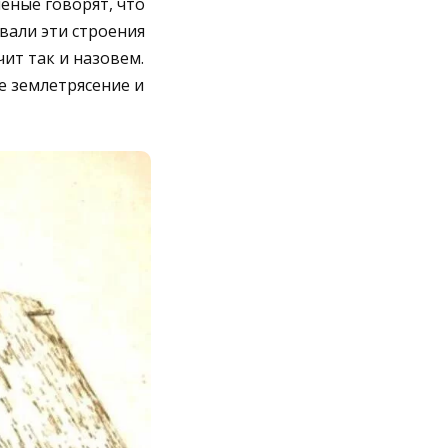
ченые говорят, что
вали эти строения
чит так и назовем.
е землетрясение и