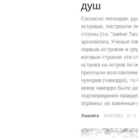
душ
Согласно легендам, р
островах, построили л
стоуны (т.н. "камни Та
архипелага. Ученые гов
первым островом в гря
которые строили эти с
острова на остров по о
приплыли возглавляем
чуморов (чаморро), то
веков чаморро были д
подтверждение правдив
огромны: их каменные 
Ziusudra
30.09.2023
3