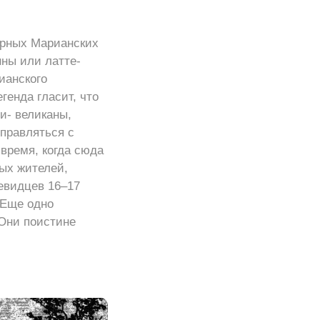
ерных Марианских
нны или латте-
ианского
генда гласит, что
и- великаны,
правляться с
 время, когда сюда
ых жителей,
евидцев 16–17
 Еще одно
Они поистине