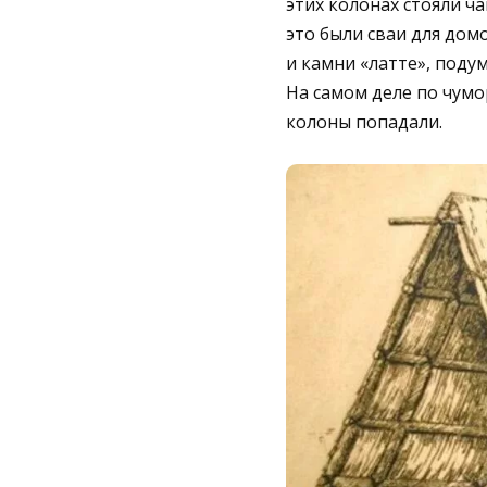
этих колонах стояли ч
это были сваи для дом
и камни «латте», подум
На самом деле по чумо
колоны попадали.