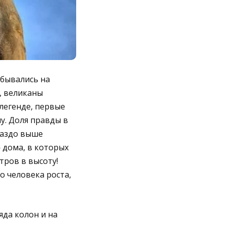
обывались на
, великаны
 легенде, первые
у. Доля правды в
раздо выше
дома, в которых
тров в высоту!
 человека роста,
яда колон и на