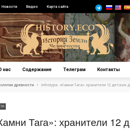
Новости
Видео
Карта сайта
О нас
Содержание
Телеграм
Контакты
›
нологии древности
imhotype. «Камни Тага»: хранители 12 детских 
СТИ
Камни Тага»: хранители 12 д