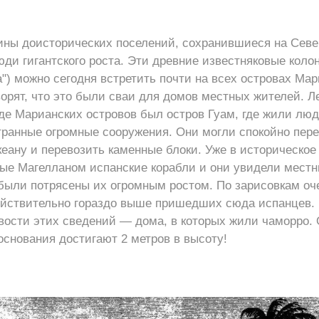
уины доисторических поселений, сохранившиеся на Сев
юди гигантского роста. Эти древние известняковые коло
га") можно сегодня встретить почти на всех островах Мар
орят, что это были сваи для домов местных жителей. Ле
де Марианских островов был остров Гуам, где жили люд
транные огромные сооружения. Они могли спокойно пере
кеану и перевозить каменные блоки. Уже в историческое
ые Магелланом испанские корабли и они увидели местн
 были потрясены их огромным ростом. По зарисовкам оч
ействительно гораздо выше пришедших сюда испанцев.
ости этих сведений — дома, в которых жили чаморро. 
основания достигают 2 метров в высоту!