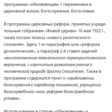
программах «обновленцев» с переменами в
церковной жизни, богослуже­нии, богословии.
В программы церковных реформ, принятых учреди­
тельным собранием «Живой церкви» 16 мая 1922 г.,
также попали тезисы «нового религиозного
сознания». Здесь 1-м параграфом шла «реформа
догматическая», а параграф 2-й ставил задачей
«
восстановление евангельского первохристиан­ского
вероучения, с нарочитым развитием учения о
человеческой природе Христа Спасителя
». Также в
программе содержался пункт о «
приближении
богослужения к народному пониманию, упрощении
богослужебного чина, реформе богослужебного
устава
».
Использование в статьях «обновленцев» и