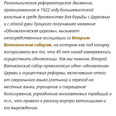
Раскольническое реформаторское движение,
организованное в 1922 году большевистской
властью в среде духовенства для борьбы с Церковью
и с лёгкой руки Троцкого получившее название
«Обновленческая церковь», вызывает
непосредственные ассоциации со
Вторым
Ватиканским собором
, на котором как под копирку
воспроизвели все то, что 40 лет назад намеревались
осуществить обновленцы. Как мы помним, Второй
Ватиканский собор провозгласил идею «обновления»
Церкви и осуществил реформы, включавшие отказ
от сакрального языка (латыни) и переход на
местные языки, упрощение и сокращение
богослужения, упразднение многовековых традиций и
т.п., что привело к расколу внутри католицизма и
его вырождению.