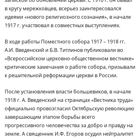
запиской об обновлении церкви. С 1910 г. он бывал
в кругу мережковцев, всерьез заинтересовался
идеями «нового религиозного сознания», в начале
1917 г. участвовал в совместных выступлениях.
В ходе работы Поместного собора 1917 – 1918 гг.
А.И. Введенский и Б.В. Титлинов публиковали во
«Всероссийском церковно-общественном вестнике»
критические замечания о работе собора, призывали
к решительной реформации церкви в России.
После установления власти большевиков, в начале
1918 г. А. Введенский на страницах «Вестника труда»
офици­ально провозгласил Октябрьскую революцию
завершающим этапом борьбы всего
прогрессивного человечества за добро и правду на
земле. А священник И.Ф. Егоров осудил нейтралитет