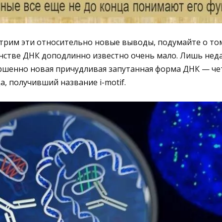
рим эти относительно новые выводы, подумайте о том
тве ДНК доподлинно известно очень мало. Лишь недавн
ршенно новая причудливая запутанная форма ДНК — ч
а, получивший название i-motif.