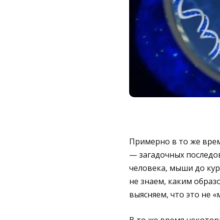
Примерно в то же вре
— загадочных последов
человека, мыши до кур
не знаем, каким образ
выясняем, что это не «
В то же время некотор