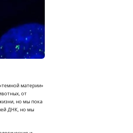
 «темной материи»
ивотных, от
жизни, но мы пока
шей ДНК, но мы
ологические и