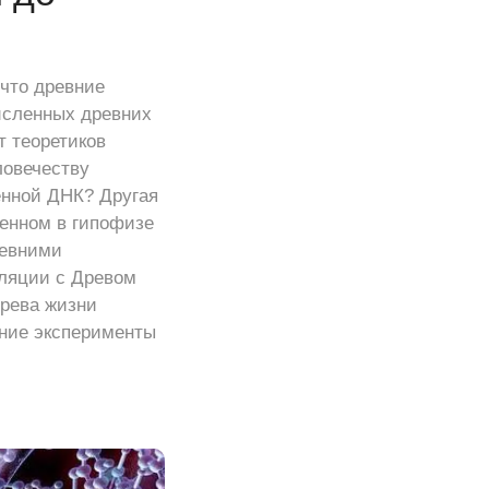
 что древние
исленных древних
т теоретиков
ловечеству
енной ДНК? Другая
женном в гипофизе
ревними
уляции с Древом
Древа жизни
ние эксперименты