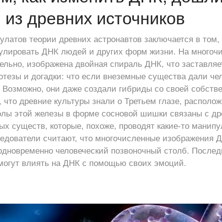
 из древних источников
улатов теории древних астронавтов заключается в том,
улировать ДНК людей и других форм жизни. На многоч
ельно, изображена двойная спираль ДНК, что заставляе
отезы и догадки: что если внеземные существа дали че
 Возможно, они даже создали гибриды со своей собств
, что древние культуры знали о Третьем глазе, располо
волы этой железы в форме сосновой шишки связаны с д
х существ, которые, похоже, проводят какие-то манип
едователи считают, что многочисленные изображения 
одновременно человеческий позвоночный столб. Послед
могут влиять на ДНК с помощью своих эмоций.