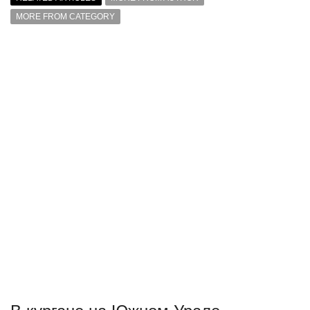
MORE FROM CATEGORY
В кургане на Южном Урале