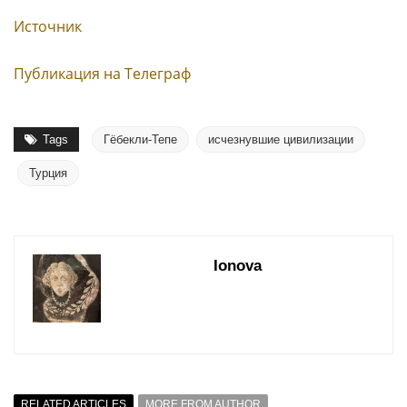
Источник
Публикация на Телеграф
Tags
Гёбекли-Тепе
исчезнувшие цивилизации
Турция
Ionova
RELATED ARTICLES
MORE FROM AUTHOR