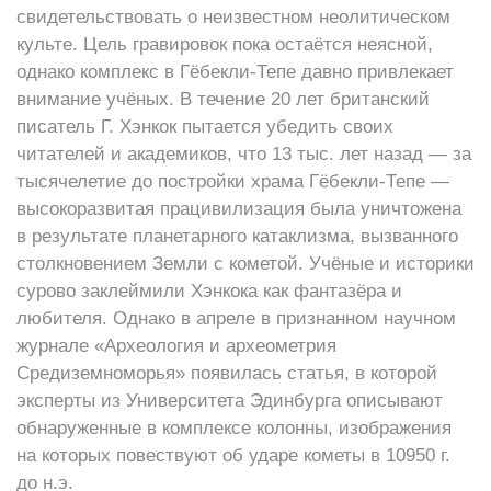
свидетельствовать о неизвестном неолитическом
культе. Цель гравировок пока остаётся неясной,
однако комплекс в Гёбекли-Тепе давно привлекает
внимание учёных. В течение 20 лет британский
писатель Г. Хэнкок пытается убедить своих
читателей и академиков, что 13 тыс. лет назад — за
тысячелетие до постройки храма Гёбекли-Тепе —
высокоразвитая працивилизация была уничтожена
в результате планетарного катаклизма, вызванного
столкновением Земли с кометой. Учёные и историки
сурово заклеймили Хэнкока как фантазёра и
любителя. Однако в апреле в признанном научном
журнале «Археология и археометрия
Средиземноморья» появилась статья, в которой
эксперты из Университета Эдинбурга описывают
обнаруженные в комплексе колонны, изображения
на которых повествуют об ударе кометы в 10950 г.
до н.э.