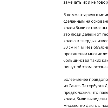
замечать их и не говор
В комментариях к мои
сделанным на основан
колеи были оставлены 
это люди далеки от гео
колею в твердых извест
50 см и 1 м. Нет объяс
протяжении многих лет
большинства таких кам
пишут об этом, осозн
Более-менее правдопо
из Санкт-Петербурга Д
предположил, что пал
колеи, были выведены 
множество фактов: нах