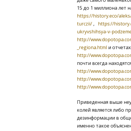
даже самого маленьког
15 до 1 миллиона лет н
https://history.eco/ale
turczii/
,
https://histor
ukryvshihsya-v-podzeme
http://www.dopotopa.c
_regiona.html
и отчетах
http://www.dopotopa.co
почти всегда находятся
http://www.dopotopa.com
http://www.dopotopa.co
http://www.dopotopa.co
Приведенная выше не
колей является либо п
дезинформации в общес
именно такое объясне