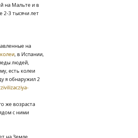
й на Мальте и в
 2-3 тысячи лет
тавленные на
колеи
, в Испании,
следы людей,
му, есть колеи
ду я обнаружил 2
ivilizacziya-
о же возраста
рядом с ними
ет на Земле