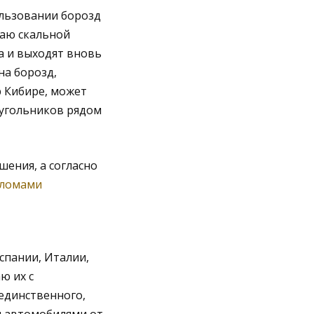
ользовании борозд
раю скальной
да и выходят вновь
на борозд,
р Кибире, может
еугольников рядом
шения, а согласно
зломами
спании, Италии,
ю их с
единственного,