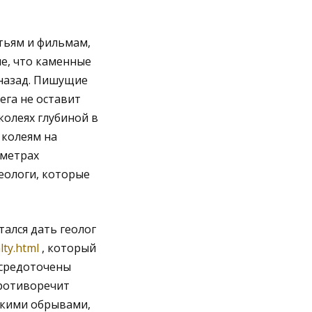
тьям и фильмам,
е, что каменные
 назад. Пишущие
ега не оставит
колеях глубиной в
 колеям на
 метрах
еологи, которые
ался дать геолог
ty.html
, который
осредоточены
противоречит
окими обрывами,