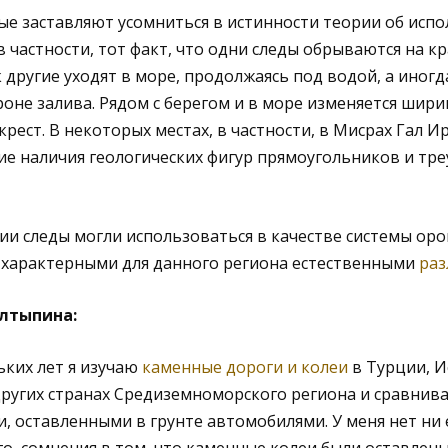
е заставляют усомниться в истинности теории об исп
в частности, тот факт, что одни следы обрываются на к
к другие уходят в море, продолжаясь под водой, а иног
роне залива. Рядом с берегом и в море изменяется шири
рест. В некоторых местах, в частности, в Мисрах Гал И
ие наличия геологических фигур прямоугольников и тр
ии следы могли использоваться в качестве системы оро
 характерными для данного региона естественными
ра
лтыпина:
ьких лет я изучаю
каменные дороги и колеи
в Турции, И
других странах Средиземноморского региона и сравнива
 оставленными в грунте автомобилями. У меня нет ни 