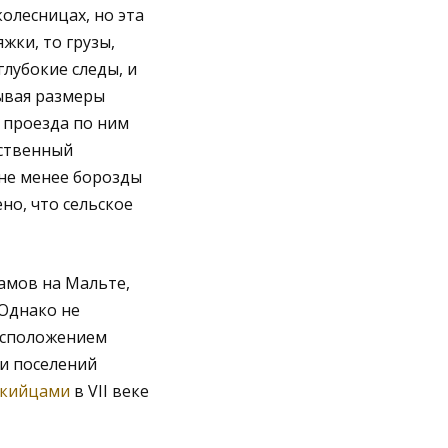
олесницах, но эта
жки, то грузы,
лубокие следы, и
ывая размеры
я проезда по ним
ественный
 не менее борозды
но, что сельское
амов на Мальте,
 Однако не
асположением
и поселений
кийцами
в VII веке