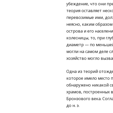
убеждение, что они пр
теория оставляет неск
перевозимые ими, долж
неясно, каким образом
острова и его населени
колесницы, то, при гл
диаметр — по меньшей 
могли на самом деле с
хозяйство могло вызва
Одна из теорий отожде
которое имело место п
обнаружено никакой с
храмов, построенных в
Бронзового века. Сог
до н. э.