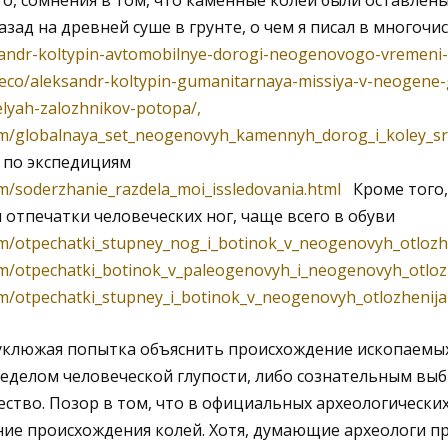
о, сомнения в том, что каменные колеи были оставлен
азад на древней суше в грунте, о чем я писал в многочи
ksandr-koltypin-avtomobilnye-dorogi-neogenovogo-vremeni-
y.eco/aleksandr-koltypin-gumanitarnaya-missiya-v-neogene-
lyah-zalozhnikov-potopa/
,
om/globalnaya_set_neogenovyh_kamennyh_dorog_i_koley_
 по экспедициям
m/soderzhanie_razdela_moi_issledovania.html
Кроме того,
 отпечатки человеческих ног, чаще всего в обуви
/otpechatki_stupney_nog_i_botinok_v_neogenovyh_otlozheni
m/otpechatki_botinok_v_paleogenovyh_i_neogenovyh_otlozh
m/otpechatki_stupney_i_botinok_v_neogenovyh_otlozhenijan
уклюжая попытка объяснить происхождение ископаемы
ределом человеческой глупости, либо сознательным вы
тво. Позор в том, что в официальных археологических
ние происхождения колей. Хотя, думающие археологи п