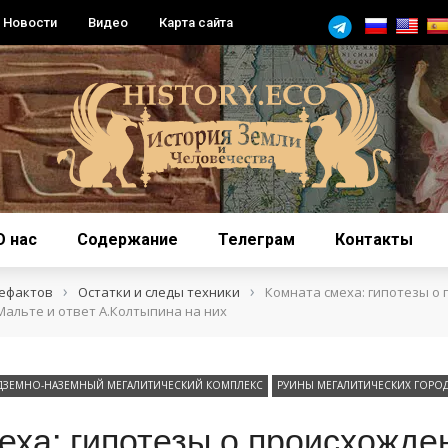
Новости
Видео
Карта сайта
О нас
Содержание
Телеграм
Контакты
›
›
тефактов
Остатки и следы техники
Комната смеха: гипотезы о
Мальте и ответ А.Колтыпина на них
ДЗЕМНО-НАЗЕМНЫЙ МЕГАЛИТИЧЕСКИЙ КОМПЛЕКС
РУИНЫ МЕГАЛИТИЧЕСКИХ ГОРО
еха: гипотезы о происхожде