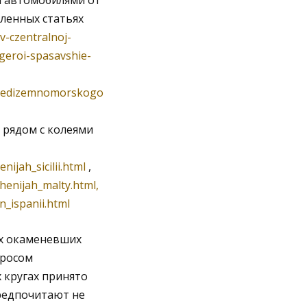
ы автомобилями от
сленных статьях
v-czentralnoj-
geroi-spasavshie-
sredizemnomorskogo
 рядом с колеями
jah_sicilii.html
,
enijah_malty.html,
_ispanii.html
х окаменевших
бросом
 кругах принято
редпочитают не