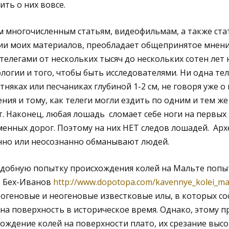
ить о них вовсе.
м многочисленным статьям, видеофильмам, а также ста
ии моих материалов, преобладает общепринятое мнени
телегами от нескольких тысяч до нескольких сотен лет
логии и того, чтобы быть исследователями. Ни одна тел
няках или песчаниках глубиной 1-2 см, не говоря уже о 
нения и тому, как телеги могли ездить по одним и тем же
. Наконец, любая лошадь сломает себе ноги на первых
енных дорог. Поэтому на них НЕТ следов лошадей. Арх
анно или неосознанно обманывают людей.
добную попытку происхождения колей на Мальте попыт
. Бех-Иванов
http://www.dopotopa.com/kavennye_kolei_mal
еогеновые и неогеновые известковые илы, в которых с
на поверхность в историческое время. Однако, этому 
ождение колей на поверхности плато, их срезание выс