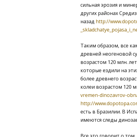
сильная эрозия и мине
других районах Средиз
назад
http://www.dopot
_skladchatye_pojasa_i_n
Таким образом, все ка
древней неогеновой суш
возрастом 120 млн. ле
которые ездили на эти
более древнего возраст
колеи возрастом 120 м
vremen-dinozavrov-obna
http://www.dopotopa.co
есть в Бразилии. В Ис
имеются следы диноза
Все это говорит о том