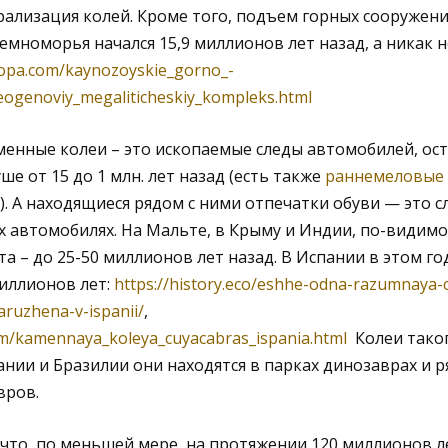
рализация колей. Кроме того, подъем горных сооружени
емноморья начался 15,9 миллионов лет назад, а никак не
opa.com/kaynozoyskie_gorno_-
eogenoviy_megaliticheskiy_kompleks.html
менные колеи – это ископаемые следы автомобилей, ос
е от 15 до 1 млн. лет назад (есть также
раннемеловые 
т). А находящиеся рядом с ними отпечатки обуви — это 
х автомобилях. На Мальте, в Крыму и Индии, по-видимо
а – до 25-50 миллионов лет назад. В Испании в этом го
иллионов лет:
https://history.eco/eshhe-odna-razumnaya-cz
ruzhena-v-ispanii/
,
m/kamennaya_koleya_cuyacabras_ispania.html
Колеи таког
пании и Бразилии они находятся в парках динозаврах и 
вров.
, что, по меньшей мере, на протяжении 120 миллионов л